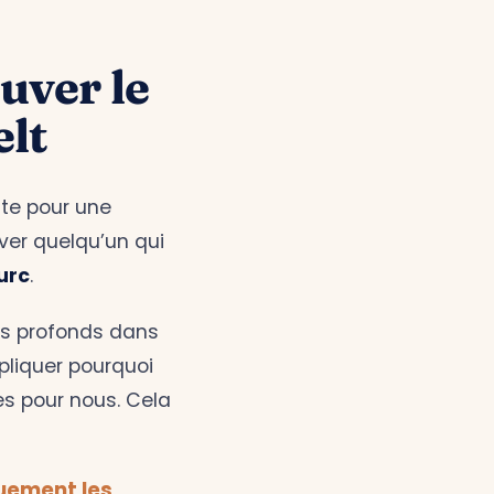
ouver le
lt
nte pour une
uver quelqu’un qui
urc
.
us profonds dans
pliquer pourquoi
es pour nous. Cela