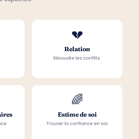
s expatriés.
💔
Relation
Résoudre les conflits.
🌈
ires
Estime de soi
nce
Trouver la confiance en soi.