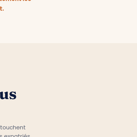
uement les
t.
ous
 touchent