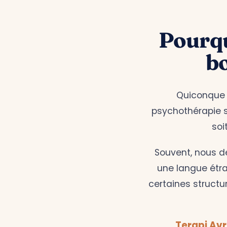
Pourquo
b
Quiconque v
psychothérapie so
soi
Souvent, nous d
une langue étra
certaines structu