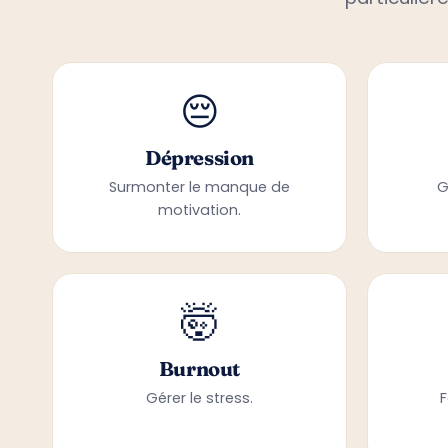
particulièr
😔
Dépression
Surmonter le manque de
G
motivation.
🤯
Burnout
Gérer le stress.
F