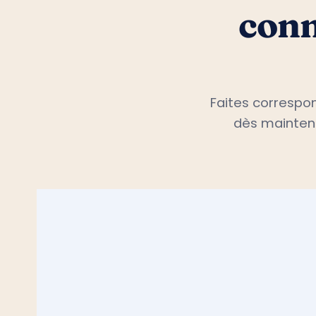
conn
Faites correspon
dès maintena