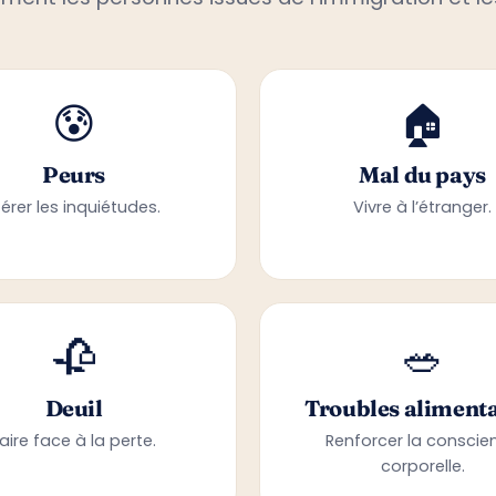
ement les personnes issues de l’immigration et le
😰
🏠
Peurs
Mal du pays
érer les inquiétudes.
Vivre à l’étranger.
🥀
🥗
Deuil
Troubles alimenta
aire face à la perte.
Renforcer la conscie
corporelle.