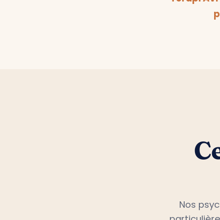
Terapi Av
p
Ce
Nos psyc