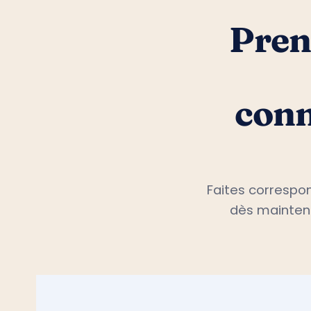
Pren
conn
Faites correspon
dès maintena