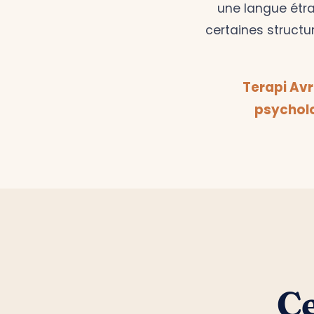
une langue étra
certaines structu
Terapi Av
psycholo
Ce