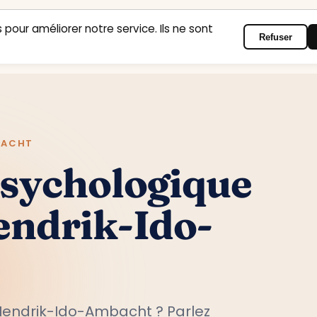
 pour améliorer notre service. Ils ne sont
Refuser
Accueil
Domaines d’intervention
Psychologues
Contact
BACHT
psychologique
endrik-Ido-
Hendrik-Ido-Ambacht ? Parlez