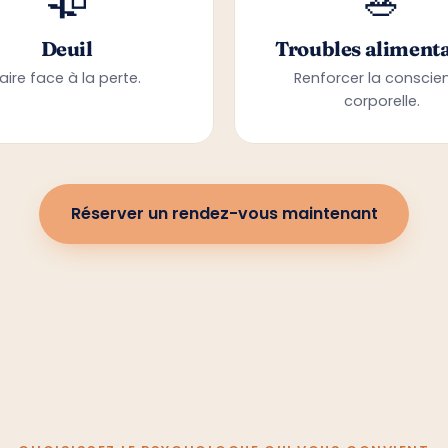
🥀
🥗
Deuil
Troubles alimenta
aire face à la perte.
Renforcer la conscie
corporelle.
Réserver un rendez-vous maintenant