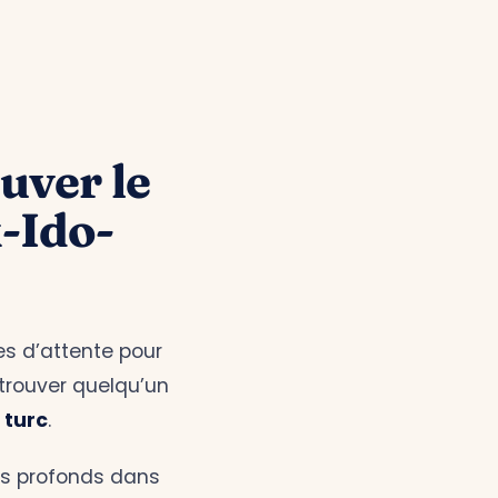
ouver le
-Ido-
es d’attente pour
 trouver quelqu’un
 turc
.
us profonds dans