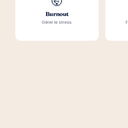
🤯
Burnout
Gérer le stress.
F