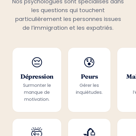
Nos psychologues sont spécialisés dans
les questions qui touchent
particulièrement les personnes issues
de l’immigration et les expatriés.
😔
😰
Dépression
Peurs
Mal
Surmonter le
Gérer les
manque de
inquiétudes.
l
motivation.
🤯
🥀