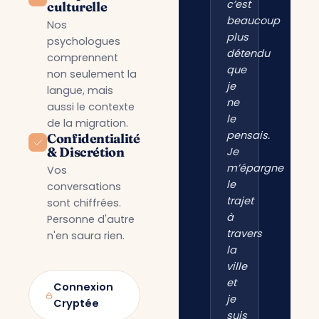
c’est
culturelle
beaucoup
Nos
plus
psychologues
détendu
comprennent
que
non seulement la
je
langue, mais
ne
aussi le contexte
le
de la migration.
pensais.
Confidentialité
& Discrétion
Je
m’épargne
Vos
le
conversations
trajet
sont chiffrées.
à
Personne d'autre
travers
n'en saura rien.
la
ville
et
Connexion
je
Cryptée
suis