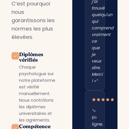
j’ai
C’est pourquoi
trouvé
nous
quelqu’un
garantissons les
qui
normes les plus
comprend
vraiment
élevées.
ce
que
Diplômes
je
vérifiés
veux
Chaque
dire.
psychologue sur
Merci
notre plateforme
! »”
est vérifié
manuellement.
Nous contrôlons
les diplômes
“«
universitaires et
En
les agréments.
ligne,
Compétence