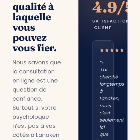
4.9/5
qualité à
laquelle
SATISFACTION
vous
CLIENT
pouvez
vous fier.
Nous savons que
“«
J’ai
la consultation
cherché
en ligne est une
longtemps
question de
à
confiance.
Lanaken,
mais
Surtout si votre
c’est
psychologue
seulement
n’est pas à vos
ici
côtés à Lanaken.
que