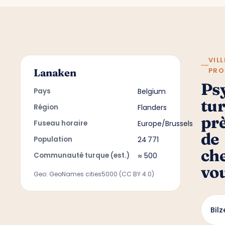
VILL
PRO
Lanaken
Ps
Pays
Belgium
tu
Région
Flanders
pr
Fuseau horaire
Europe/Brussels
de
Population
24 771
ch
Communauté turque (est.)
≈ 500
vo
Geo: GeoNames cities5000 (CC BY 4.0)
Bilz