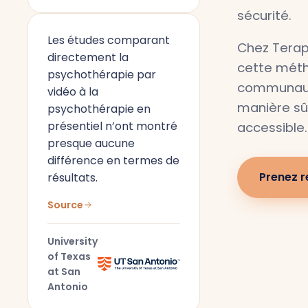
sécurité.
Les études comparant
Chez Terap
directement la
cette méth
psychothérapie par
communaut
vidéo à la
manière sûr
psychothérapie en
présentiel n’ont montré
accessible.
presque aucune
différence en termes de
Prenez 
résultats.
Source
University
of Texas
at San
Antonio