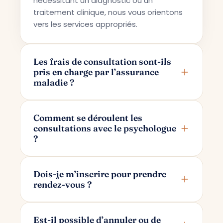
nécessitant un diagnostic ou un
traitement clinique, nous vous orientons
vers les services appropriés.
Les frais de consultation sont-ils
pris en charge par l’assurance
maladie ?
Terapi Avrupa propose un service de
conseil privé ; pour cette raison, les frais
Comment se déroulent les
consultations avec le psychologue
ne sont pas pris en charge par les
?
assurances maladie.
Les consultations se déroulent en ligne
via Google Meet. Après avoir pris votre
Dois-je m’inscrire pour prendre
rendez-vous ?
rendez-vous, un lien de consultation
réservé uniquement à vous et à votre
Pour prendre rendez-vous, il vous suffit
psychologue vous est transmis par e-
d’indiquer votre nom et votre adresse e-
Est-il possible d’annuler ou de
mail.