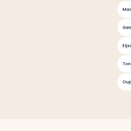
Maa
Gen
Eij
Ton
Oup