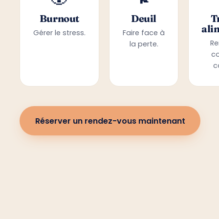
Burnout
Deuil
T
ali
Gérer le stress.
Faire face à
Re
la perte.
c
c
Réserver un rendez-vous maintenant