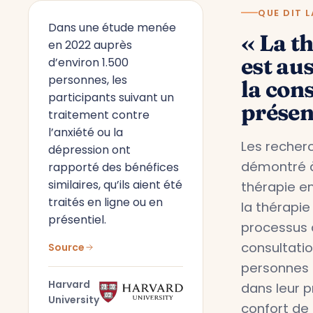
QUE DIT L
Dans une étude menée
« La t
en 2022 auprès
est aus
d’environ 1.500
personnes, les
la con
participants suivant un
présen
traitement contre
l’anxiété ou la
Les recherc
dépression ont
démontré à
rapporté des bénéfices
similaires, qu’ils aient été
thérapie en
traités en ligne ou en
la thérapie
présentiel.
processus 
consultati
Source
personnes 
Harvard
dans leur 
University
confort de 