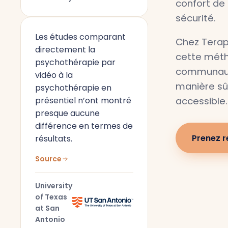
confort de 
sécurité.
Les études comparant
Chez Terap
directement la
cette méth
psychothérapie par
communaut
vidéo à la
manière sûr
psychothérapie en
présentiel n’ont montré
accessible.
presque aucune
différence en termes de
Prenez 
résultats.
Source
University
of Texas
at San
Antonio