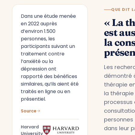
QUE DIT L
Dans une étude menée
« La t
en 2022 auprès
est aus
d’environ 1.500
personnes, les
la con
participants suivant un
présen
traitement contre
l’anxiété ou la
Les recherc
dépression ont
démontré à
rapporté des bénéfices
similaires, qu’ils aient été
thérapie en
traités en ligne ou en
la thérapie
présentiel.
processus 
consultati
Source
personnes 
Harvard
dans leur 
University