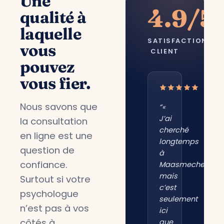
Une
4.9/5
qualité à
laquelle
SATISFACTION
vous
CLIENT
pouvez
vous fier.
Nous savons que
“«
J’ai
la consultation
cherché
en ligne est une
longtemps
question de
à
confiance.
Maasmechelen,
mais
Surtout si votre
c’est
psychologue
seulement
n’est pas à vos
ici
côtés à
que