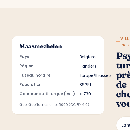
VILL
PRO
Maasmechelen
Ps
Pays
Belgium
tu
Région
Flanders
pr
Fuseau horaire
Europe/Brussels
de
Population
36 251
ch
Communauté turque (est.)
≈ 730
vo
Geo: GeoNames cities5000 (CC BY 4.0)
Lan