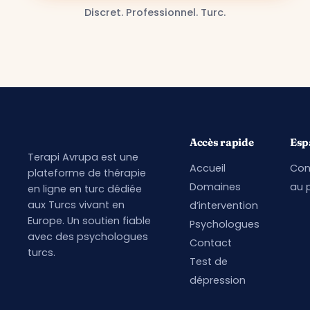
Discret. Professionnel. Turc.
Accès rapide
Esp
Terapi Avrupa est une
Accueil
Con
plateforme de thérapie
Domaines
au p
en ligne en turc dédiée
aux Turcs vivant en
d’intervention
Europe. Un soutien fiable
Psychologues
avec des psychologues
Contact
turcs.
Test de
dépression