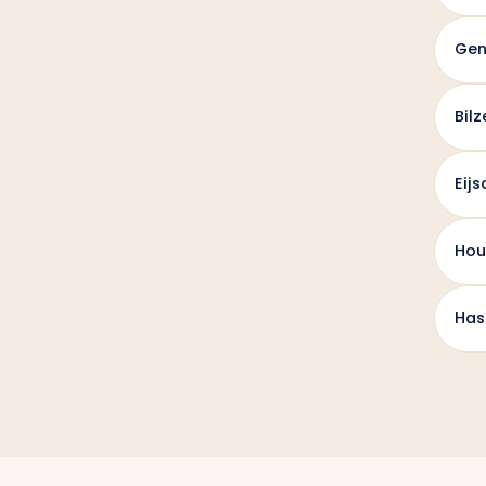
Gen
Bilz
Eij
Hou
Has