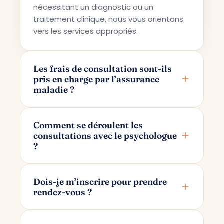
nécessitant un diagnostic ou un
traitement clinique, nous vous orientons
vers les services appropriés.
Les frais de consultation sont-ils
pris en charge par l’assurance
maladie ?
Terapi Avrupa propose un service de
conseil privé ; pour cette raison, les frais
Comment se déroulent les
consultations avec le psychologue
ne sont pas pris en charge par les
?
assurances maladie.
Les consultations se déroulent en ligne
via Google Meet. Après avoir pris votre
Dois-je m’inscrire pour prendre
rendez-vous ?
rendez-vous, un lien de consultation
réservé uniquement à vous et à votre
Pour prendre rendez-vous, il vous suffit
psychologue vous est transmis par e-