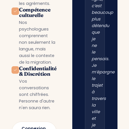
les agréments.
c’est
Compétence
beaucoup
culturelle
plus
Nos
détendu
psychologues
que
comprennent
je
non seulement la
ne
langue, mais
le
aussi le contexte
pensais.
de la migration.
Je
Confidentialité
m’épargne
& Discrétion
le
Vos
trajet
conversations
à
sont chiffrées.
travers
Personne d'autre
la
n'en saura rien.
ville
et
je
Connexion