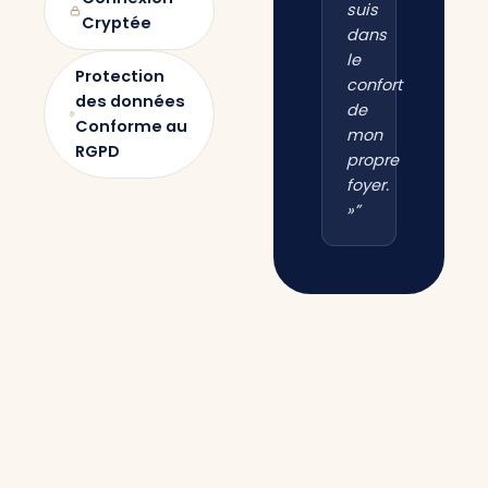
suis
Cryptée
dans
le
Protection
confort
des données
de
Conforme au
mon
RGPD
propre
foyer.
»”