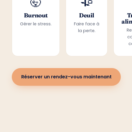
🤯
🥀
Burnout
Deuil
T
ali
Gérer le stress.
Faire face à
Re
la perte.
c
c
Réserver un rendez-vous maintenant