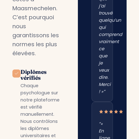
j’ai
Maasmechelen.
trouvé
C’est pourquoi
quelqu’un
nous
qui
garantissons les
comprend
vraiment
normes les plus
ce
élevées.
que
je
veux
Diplômes
vérifiés
dire.
Merci
Chaque
! »”
psychologue sur
notre plateforme
est vérifié
manuellement.
Nous contrôlons
“«
les diplômes
En
universitaires et
ligne,