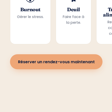
Burnout
Deuil
T
ali
Gérer le stress.
Faire face à
Re
la perte.
c
c
Réserver un rendez-vous maintenant