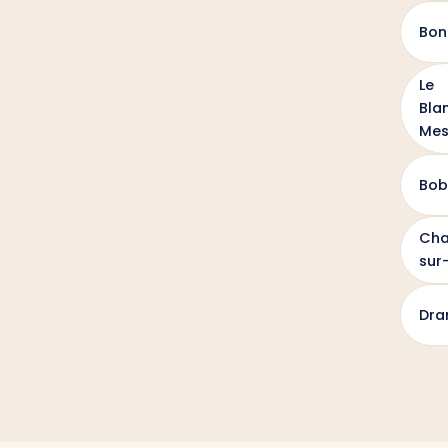
Bon
Le
Bla
Mes
Bob
Cha
sur
Dra