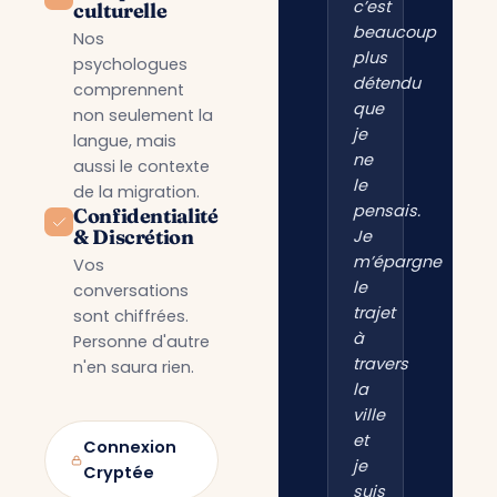
c’est
culturelle
beaucoup
Nos
plus
psychologues
détendu
comprennent
que
non seulement la
je
langue, mais
ne
aussi le contexte
le
de la migration.
pensais.
Confidentialité
& Discrétion
Je
m’épargne
Vos
le
conversations
trajet
sont chiffrées.
à
Personne d'autre
travers
n'en saura rien.
la
ville
et
Connexion
je
Cryptée
suis