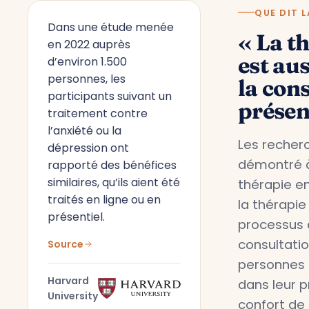
QUE DIT L
Dans une étude menée
« La t
en 2022 auprès
est aus
d’environ 1.500
personnes, les
la con
participants suivant un
présen
traitement contre
l’anxiété ou la
Les recherc
dépression ont
démontré à
rapporté des bénéfices
similaires, qu’ils aient été
thérapie en
traités en ligne ou en
la thérapie
présentiel.
processus 
consultati
Source
personnes 
Harvard
dans leur 
University
confort de 