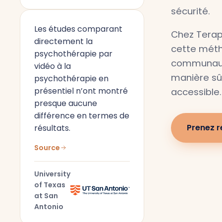
sécurité.
Les études comparant
Chez Terap
directement la
cette méth
psychothérapie par
communaut
vidéo à la
manière sûr
psychothérapie en
présentiel n’ont montré
accessible.
presque aucune
différence en termes de
Prenez 
résultats.
Source
University
of Texas
at San
Antonio