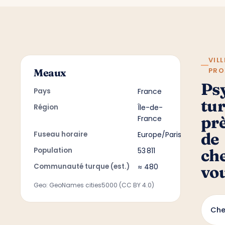
VILL
PRO
Meaux
Ps
Pays
France
tu
Région
Île-de-
pr
France
de
Fuseau horaire
Europe/Paris
Population
53 811
ch
Communauté turque (est.)
≈ 480
vo
Geo: GeoNames cities5000 (CC BY 4.0)
Che