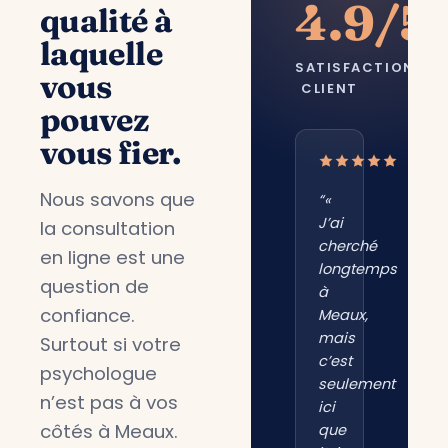
4.9/5
qualité à
laquelle
SATISFACTION
vous
CLIENT
pouvez
vous fier.
Nous savons que
“«
J’ai
la consultation
cherché
en ligne est une
longtemps
question de
à
confiance.
Meaux,
mais
Surtout si votre
c’est
psychologue
seulement
n’est pas à vos
ici
côtés à Meaux.
que