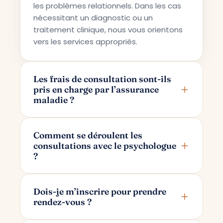
les problèmes relationnels. Dans les cas
nécessitant un diagnostic ou un
traitement clinique, nous vous orientons
vers les services appropriés.
Les frais de consultation sont-ils
pris en charge par l’assurance
maladie ?
Terapi Avrupa propose un service de
conseil privé ; pour cette raison, les frais
Comment se déroulent les
consultations avec le psychologue
ne sont pas pris en charge par les
?
assurances maladie.
Les consultations se déroulent en ligne
via Google Meet. Après avoir pris votre
Dois-je m’inscrire pour prendre
rendez-vous ?
rendez-vous, un lien de consultation
réservé uniquement à vous et à votre