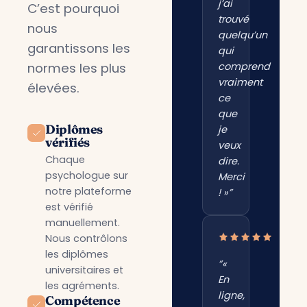
j’ai
C’est pourquoi
trouvé
nous
quelqu’un
garantissons les
qui
normes les plus
comprend
vraiment
élevées.
ce
que
Diplômes
je
vérifiés
veux
Chaque
dire.
psychologue sur
Merci
notre plateforme
! »”
est vérifié
manuellement.
Nous contrôlons
les diplômes
“«
universitaires et
En
les agréments.
ligne,
Compétence