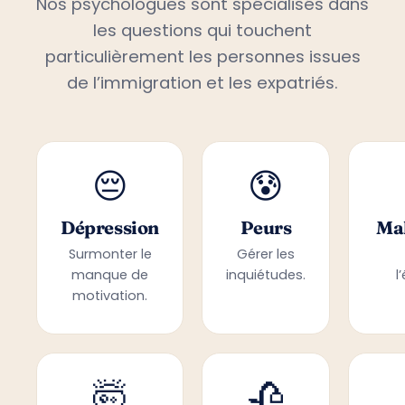
Nos psychologues sont spécialisés dans
les questions qui touchent
particulièrement les personnes issues
de l’immigration et les expatriés.
😔
😰
Dépression
Peurs
Mal
Surmonter le
Gérer les
manque de
inquiétudes.
l
motivation.
🤯
🥀