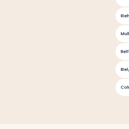
Rie
Mul
Bel
Bie
Col