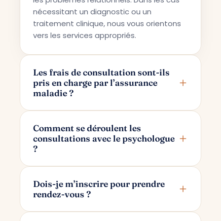
nécessitant un diagnostic ou un
traitement clinique, nous vous orientons
vers les services appropriés.
Les frais de consultation sont-ils
pris en charge par l’assurance
maladie ?
Terapi Avrupa propose un service de
conseil privé ; pour cette raison, les frais
Comment se déroulent les
consultations avec le psychologue
ne sont pas pris en charge par les
?
assurances maladie.
Les consultations se déroulent en ligne
via Google Meet. Après avoir pris votre
Dois-je m’inscrire pour prendre
rendez-vous ?
rendez-vous, un lien de consultation
réservé uniquement à vous et à votre
Pour prendre rendez-vous, il vous suffit
psychologue vous est transmis par e-