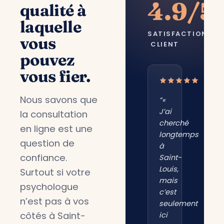
4.9/5
qualité à
laquelle
SATISFACTION
vous
CLIENT
pouvez
vous fier.
Nous savons que
“«
J’ai
la consultation
cherché
en ligne est une
longtemps
question de
à
confiance.
Saint-
Louis,
Surtout si votre
mais
psychologue
c’est
n’est pas à vos
seulement
côtés à Saint-
ici