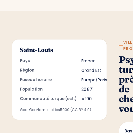
VILL
PRO
Saint-Louis
Ps
Pays
France
tu
Région
Grand Est
pr
Fuseau horaire
Europe/Paris
de
Population
20 871
ch
Communauté turque (est.)
≈ 190
vo
Geo: GeoNames cities5000 (CC BY 4.0)
Bas