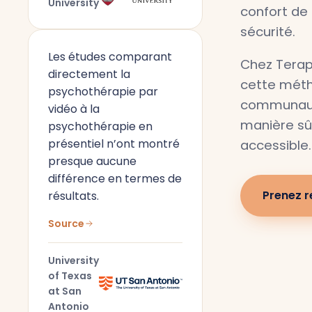
University
confort de 
sécurité.
Les études comparant
Chez Terap
directement la
cette méth
psychothérapie par
communaut
vidéo à la
manière sûr
psychothérapie en
présentiel n’ont montré
accessible.
presque aucune
différence en termes de
Prenez 
résultats.
Source
University
of Texas
at San
Antonio