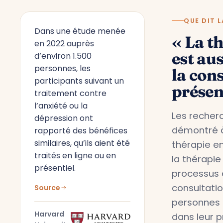
QUE DIT L
Dans une étude menée
« La t
en 2022 auprès
est aus
d’environ 1.500
personnes, les
la con
participants suivant un
présen
traitement contre
l’anxiété ou la
Les recherc
dépression ont
démontré à
rapporté des bénéfices
similaires, qu’ils aient été
thérapie en
traités en ligne ou en
la thérapie
présentiel.
processus 
consultati
Source
personnes 
Harvard
dans leur 