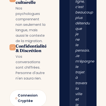
ligne,
culturelle
c’est
Nos
beaucoup
psychologues
plus
comprennent
détendu
non seulement la
que
langue, mais
je
aussi le contexte
ne
de la migration.
le
Confidentialité
& Discrétion
pensais.
Je
Vos
m’épargne
conversations
le
sont chiffrées.
trajet
Personne d'autre
à
n'en saura rien.
travers
la
ville
Connexion
et
Cryptée
je