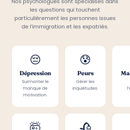
Nos psychologues sont spécialisés dans
les questions qui touchent
particulièrement les personnes issues
de l’immigration et les expatriés.
😔
😰
Dépression
Peurs
Mal
Surmonter le
Gérer les
manque de
inquiétudes.
l
motivation.
🤯
🥀