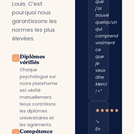
que
Louis. C’est
j’ai
pourquoi nous
trouvé
garantissons les
quelqu’un
normes les plus
qui
comprend
élevées.
vraiment
ce
Diplômes
que
vérifiés
je
Chaque
veux
psychologue sur
dire.
notre plateforme
Merci
est vérifié
! »”
manuellement.
Nous contrôlons
les diplômes
universitaires et
“«
les agréments.
En
Compétence