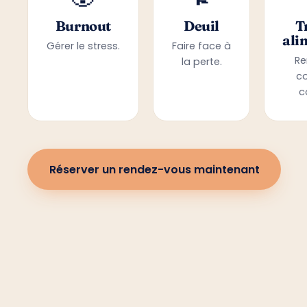
Burnout
Deuil
T
ali
Gérer le stress.
Faire face à
Re
la perte.
c
c
Réserver un rendez-vous maintenant