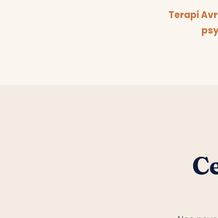
Terapi Av
psy
Ce
Nos psyc