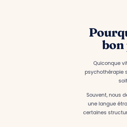
Pourquo
bon
Quiconque vit
psychothérapie so
soi
Souvent, nous d
une langue étra
certaines structu