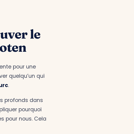
ouver le
oten
tente pour une
uver quelqu’un qui
urc
.
us profonds dans
pliquer pourquoi
es pour nous. Cela