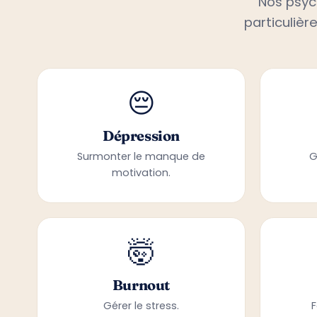
particulièr
😔
Dépression
Surmonter le manque de
G
motivation.
🤯
Burnout
Gérer le stress.
F