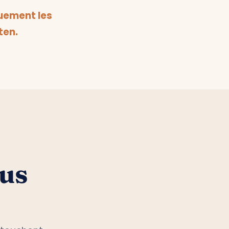
uement les
ten.
ous
 touchent