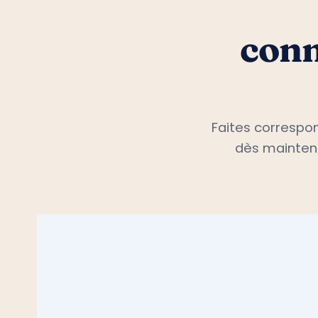
conn
Faites correspon
dès maintena