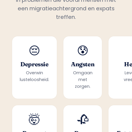
een migratieachtergrond en expats
treffen.
😔
😰
Depressie
Angsten
He
Overwin
Omgaan
Lev
lusteloosheid.
met
vre
zorgen.
🤯
🥀