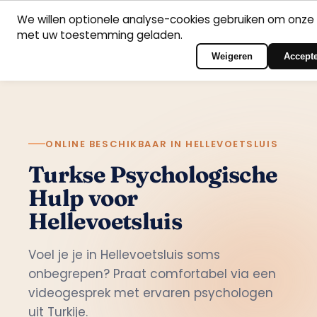
We willen optionele analyse-cookies gebruiken om onze 
met uw toestemming geladen.
Nederlands
Home
Vakgebieden
Psychologen
Contact
Inloggen op het port
Weigeren
Accept
ONLINE BESCHIKBAAR IN HELLEVOETSLUIS
Turkse Psychologische
Hulp voor
Hellevoetsluis
Voel je je in Hellevoetsluis soms
onbegrepen? Praat comfortabel via een
videogesprek met ervaren psychologen
uit Turkije.