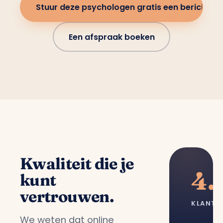
Stuur deze psychologen gratis een bericht
Een afspraak boeken
Kwaliteit die je
4.
kunt
vertrouwen.
KLANTT
We weten dat online