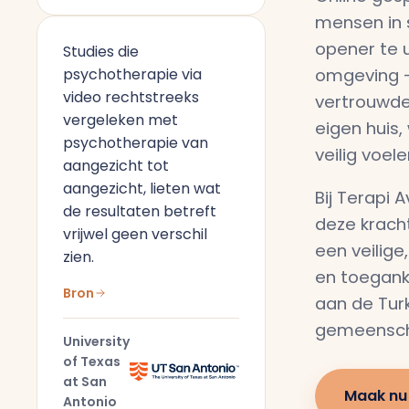
mensen in 
opener te u
Studies die
omgeving —
psychotherapie via
video rechtstreeks
vertrouwde
vergeleken met
eigen huis,
psychotherapie van
veilig voele
aangezicht tot
aangezicht, lieten wat
Bij Terapi 
de resultaten betreft
deze krach
vrijwel geen verschil
een veilige
zien.
en toegank
Bron
aan de Tur
gemeenscha
University
of Texas
at San
Maak nu
Antonio