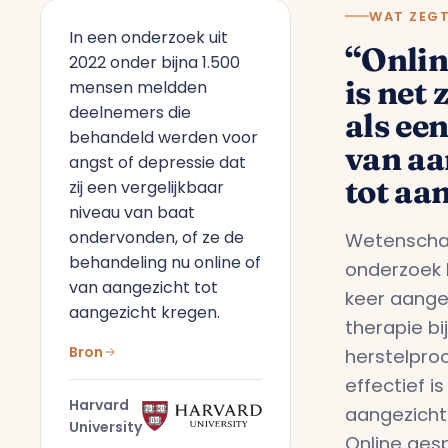
WAT ZEG
In een onderzoek uit
“Onlin
2022 onder bijna 1.500
is net 
mensen meldden
deelnemers die
als ee
behandeld werden voor
van aa
angst of depressie dat
tot aa
zij een vergelijkbaar
niveau van baat
ondervonden, of ze de
Wetenschap
behandeling nu online of
onderzoek 
van aangezicht tot
keer aange
aangezicht kregen.
therapie bi
Bron
herstelpro
effectief i
Harvard
aangezicht
University
Online gesp