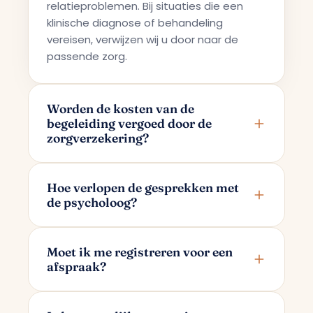
relatieproblemen. Bij situaties die een
klinische diagnose of behandeling
vereisen, verwijzen wij u door naar de
passende zorg.
Worden de kosten van de
begeleiding vergoed door de
zorgverzekering?
Terapi Avrupa biedt een particuliere
begeleidingsdienst; daarom worden de
Hoe verlopen de gesprekken met
de psycholoog?
kosten niet vergoed door
zorgverzekeraars.
De gesprekken vinden online plaats via
Google Meet. Nadat u uw afspraak heeft
Moet ik me registreren voor een
afspraak?
gemaakt, ontvangt u per e-mail een
gesprekslink die alleen voor u en uw
Bij het maken van een afspraak hoeft u
psycholoog bestemd is.