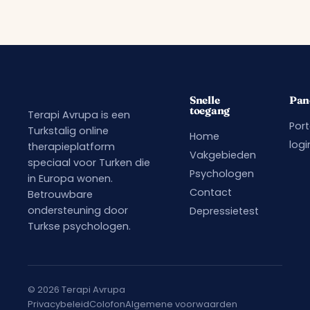
Snelle
Pan
toegang
Terapi Avrupa is een
Port
Turkstalig online
Home
logi
therapieplatform
Vakgebieden
speciaal voor Turken die
Psychologen
in Europa wonen.
Contact
Betrouwbare
ondersteuning door
Depressietest
Turkse psychologen.
© 2026 Terapi Avrupa
Privacybeleid
Colofon
Algemene voorwaarden