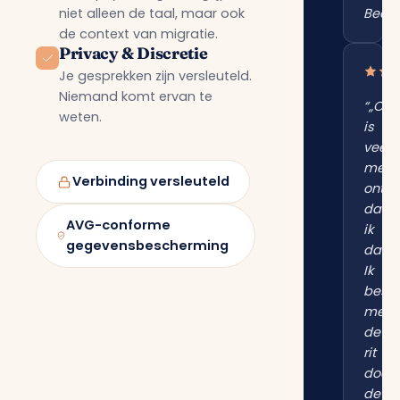
niet alleen de taal, maar ook
Bedan
de context van migratie.
Privacy & Discretie
Je gesprekken zijn versleuteld.
Niemand komt ervan te
“„Onl
weten.
is
veel
meer
Verbinding versleuteld
onts
dan
AVG-conforme
ik
gegevensbescherming
dacht
Ik
besp
me
de
rit
door
de