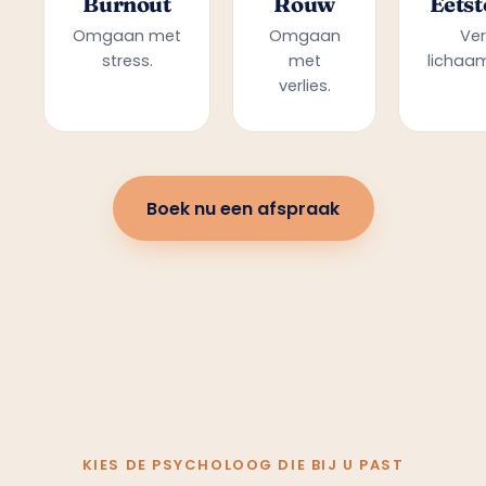
Burnout
Rouw
Eetst
Omgaan met
Omgaan
Ver
stress.
met
lichaam
verlies.
Boek nu een afspraak
KIES DE PSYCHOLOOG DIE BIJ U PAST