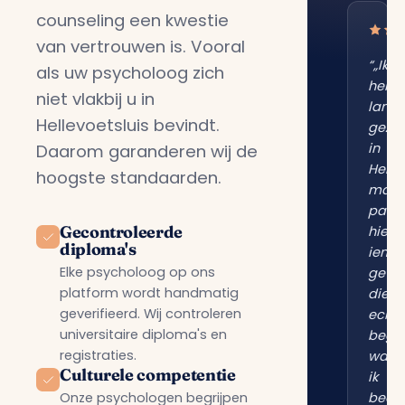
counseling een kwestie
van vertrouwen is. Vooral
“„Ik
als uw psycholoog zich
heb
niet vlakbij u in
lang
Hellevoetsluis bevindt.
gezo
in
Daarom garanderen wij de
Helle
hoogste standaarden.
maar
pas
Gecontroleerde
hier
diploma's
iema
Elke psycholoog op ons
gevo
platform wordt handmatig
die
geverifieerd. Wij controleren
echt
universitaire diploma's en
begri
registraties.
wat
Culturele competentie
ik
Onze psychologen begrijpen
bedoe