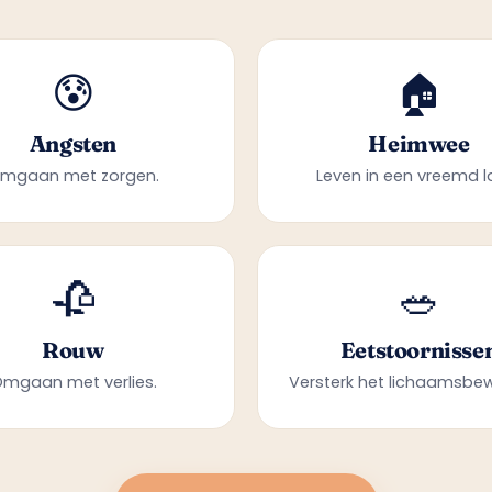
😰
🏠
Angsten
Heimwee
mgaan met zorgen.
Leven in een vreemd l
🥀
🥗
Rouw
Eetstoornisse
mgaan met verlies.
Versterk het lichaamsbew
Boek nu een afspraak