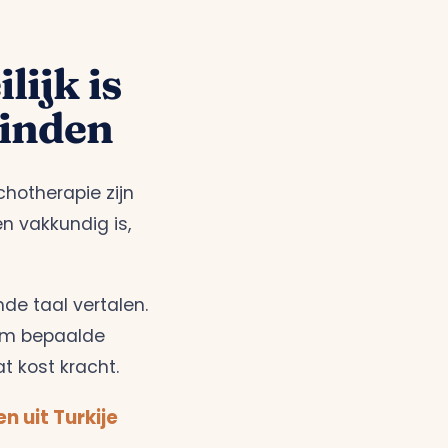
ijk is
vinden
chotherapie zijn
en vakkundig is,
e taal vertalen.
rom bepaalde
at kost kracht.
n uit Turkije