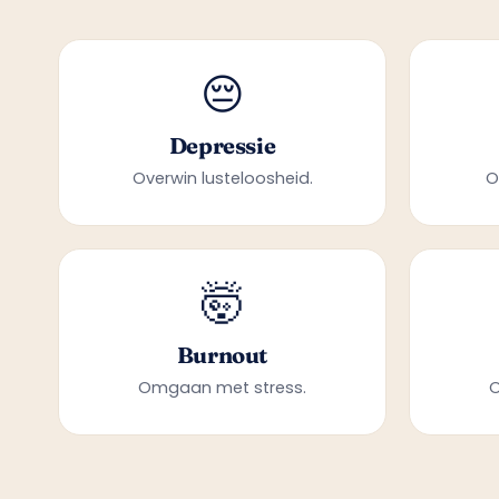
😔
Depressie
Overwin lusteloosheid.
O
🤯
Burnout
Omgaan met stress.
O