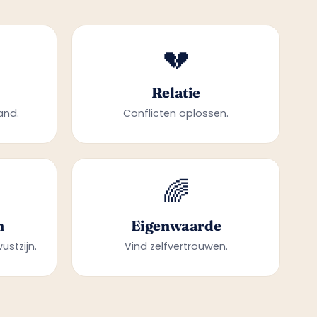
💔
Relatie
and.
Conflicten oplossen.
🌈
n
Eigenwaarde
ustzijn.
Vind zelfvertrouwen.