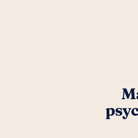
Ma
psyc
Word gekoppeld