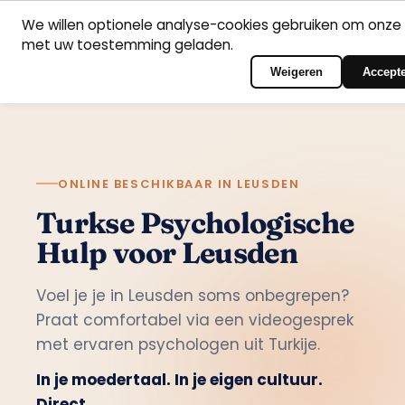
We willen optionele analyse-cookies gebruiken om onze 
met uw toestemming geladen.
Nederlands
Home
Vakgebieden
Psychologen
Contact
Inloggen op het port
Weigeren
Accept
ONLINE BESCHIKBAAR IN LEUSDEN
Turkse Psychologische
Hulp voor Leusden
Voel je je in Leusden soms onbegrepen?
Praat comfortabel via een videogesprek
met ervaren psychologen uit Turkije.
In je moedertaal. In je eigen cultuur.
Direct.