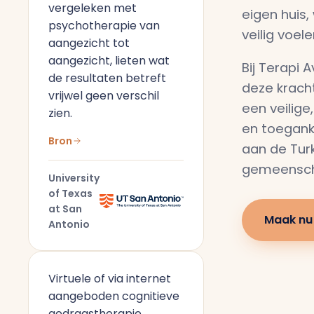
vergeleken met
eigen huis,
psychotherapie van
veilig voele
aangezicht tot
aangezicht, lieten wat
Bij Terapi 
de resultaten betreft
deze krach
vrijwel geen verschil
een veilige
zien.
en toegank
Bron
aan de Tur
gemeenscha
University
of Texas
at San
Maak nu
Antonio
Virtuele of via internet
aangeboden cognitieve
gedragstherapie