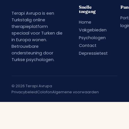
Snelle
Pan
toegang
Terapi Avrupa is een
Port
Turkstalig online
Home
logi
therapieplatform
Vakgebieden
speciaal voor Turken die
Psychologen
in Europa wonen.
Contact
Betrouwbare
ondersteuning door
Depressietest
Turkse psychologen.
© 2026 Terapi Avrupa
Privacybeleid
Colofon
Algemene voorwaarden