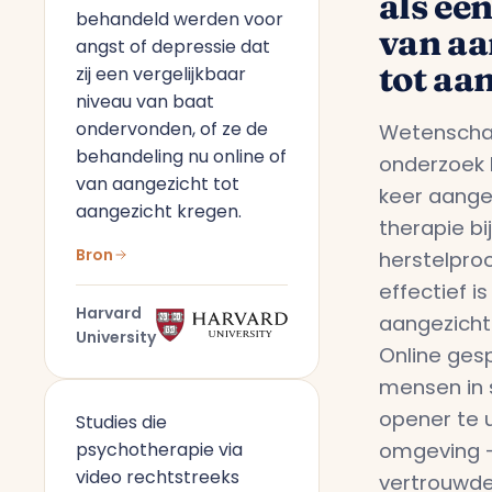
als ee
behandeld werden voor
van aa
angst of depressie dat
tot aa
zij een vergelijkbaar
niveau van baat
ondervonden, of ze de
Wetenschap
behandeling nu online of
onderzoek 
van aangezicht tot
keer aange
aangezicht kregen.
therapie bi
Bron
herstelpro
effectief i
Harvard
aangezicht
University
Online gesp
mensen in 
opener te u
Studies die
omgeving —
psychotherapie via
video rechtstreeks
vertrouwde