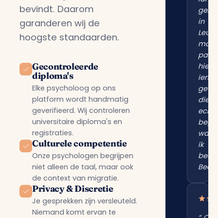
bevindt. Daarom
gezo
in
garanderen wij de
Leusd
hoogste standaarden.
maar
pas
Gecontroleerde
hier
diploma's
iema
Elke psycholoog op ons
gevo
platform wordt handmatig
die
geverifieerd. Wij controleren
echt
universitaire diploma's en
begri
registraties.
wat
Culturele competentie
ik
Onze psychologen begrijpen
bedoe
niet alleen de taal, maar ook
Bedan
de context van migratie.
Privacy & Discretie
Je gesprekken zijn versleuteld.
Niemand komt ervan te
“„Onl