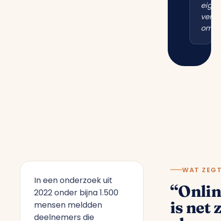
eigen
vertr
omgev
WAT ZEG
In een onderzoek uit
“Onlin
2022 onder bijna 1.500
is net 
mensen meldden
deelnemers die