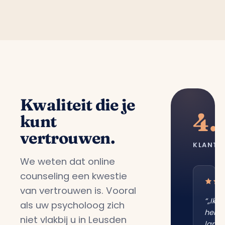
Kwaliteit die je
4.
kunt
vertrouwen.
KLANTT
We weten dat online
counseling een kwestie
van vertrouwen is. Vooral
“„Ik
als uw psycholoog zich
heb
niet vlakbij u in Leusden
lang