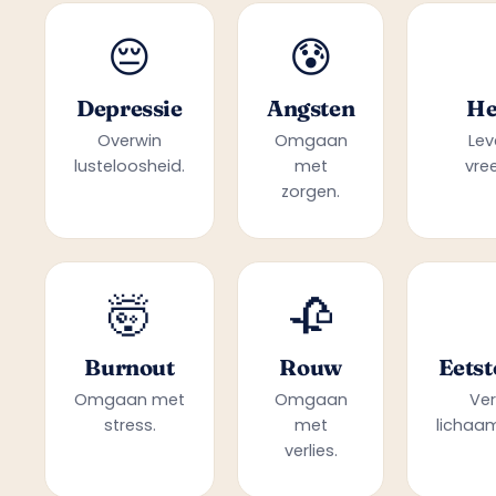
😔
😰
Depressie
Angsten
He
Overwin
Omgaan
Lev
lusteloosheid.
met
vre
zorgen.
🤯
🥀
Burnout
Rouw
Eetst
Omgaan met
Omgaan
Ver
stress.
met
lichaam
verlies.