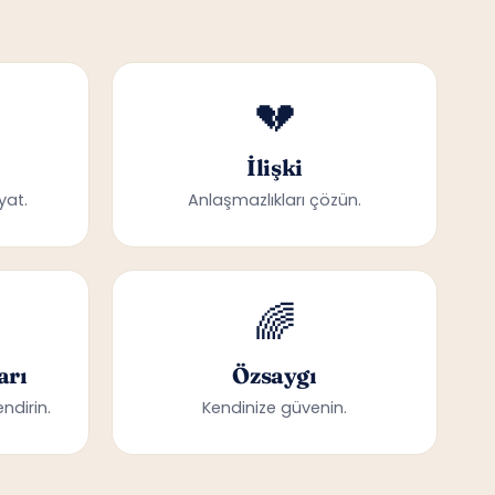
💔
İlişki
yat.
Anlaşmazlıkları çözün.
🌈
arı
Özsaygı
ndirin.
Kendinize güvenin.