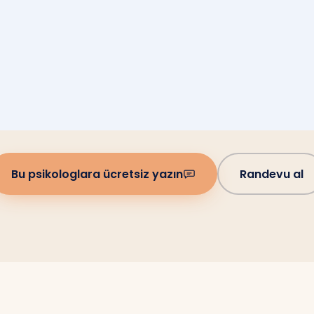
Bu psikologlara ücretsiz yazın
Randevu al