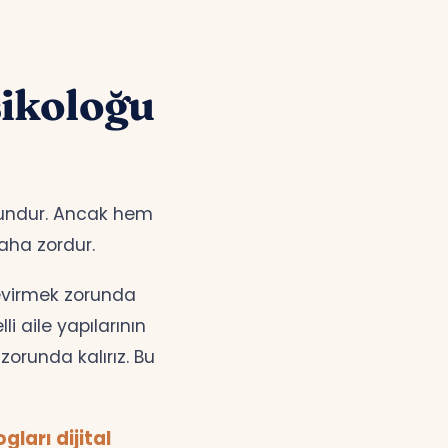
ikoloğu
uzundur. Ancak hem
aha zordur.
çevirmek zorunda
i aile yapılarının
orunda kalırız. Bu
ları dijital