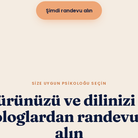
Şimdi randevu alın
SIZE UYGUN PSIKOLOĞU SEÇIN
rünüzü ve dilinizi
ologlardan randev
alın