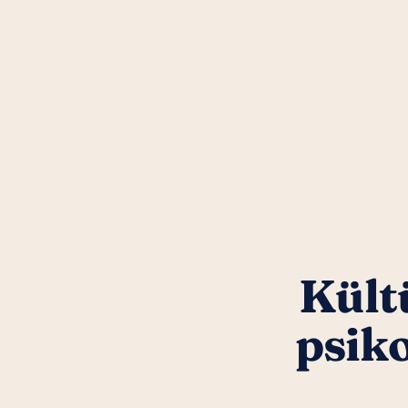
Kültü
psik