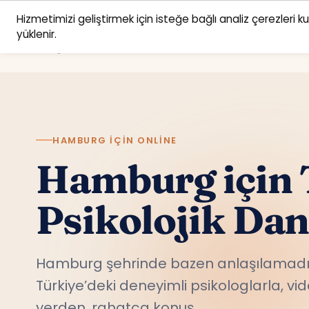
Hizmetimizi geliştirmek için isteğe bağlı analiz çerezleri k
yüklenir.
HAMBURG IÇIN ONLINE
Hamburg için 
Psikolojik Da
Hamburg şehrinde bazen anlaşılamadığ
Türkiye’deki deneyimli psikologlarla, v
yerden, rahatça konuş.