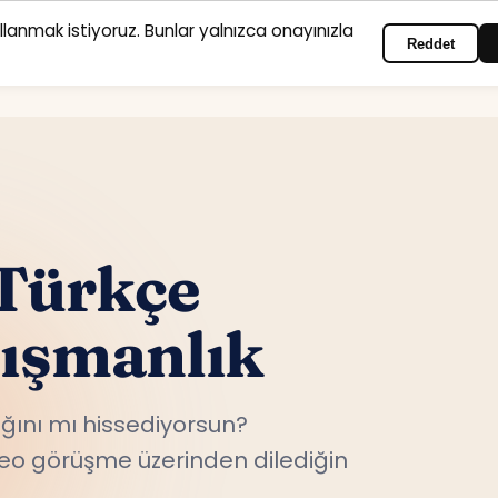
ullanmak istiyoruz. Bunlar yalnızca onayınızla
Reddet
Anasayfa
Hizmet alanları
Psikologlar
İletişim
Türkçe
nışmanlık
ını mı hissediyorsun?
ideo görüşme üzerinden dilediğin