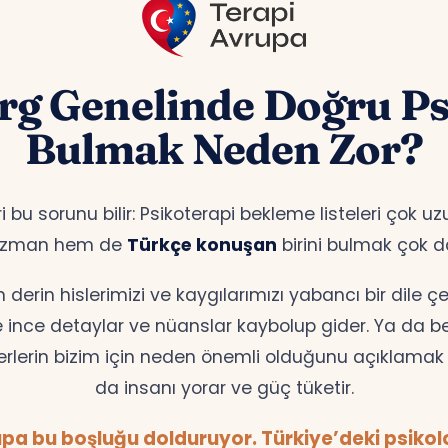
g Genelinde Doğru Ps
Bulmak Neden Zor?
 bu sorunu bilir: Psikoterapi bekleme listeleri çok 
 uzman hem de
Türkçe konuşan
birini bulmak çok d
erin hislerimizi ve kaygılarımızı yabancı bir dile 
te ince detaylar ve nüanslar kaybolup gider. Ya da bell
erlerin bizim için neden önemli olduğunu açıklamak z
da insanı yorar ve güç tüketir.
pa bu boşluğu dolduruyor. Türkiye’deki psikolog