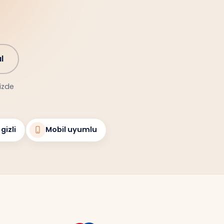
l
nizde
gizli
Mobil uyumlu