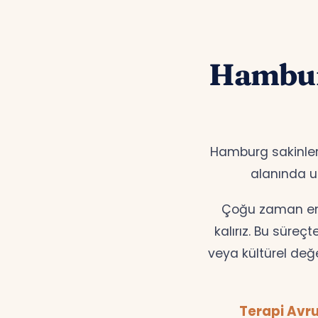
Hambur
Hamburg sakinleri
alanında
Çoğu zaman en d
kalırız. Bu süreç
veya kültürel değ
Terapi Avru