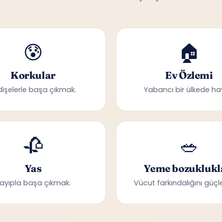
😰
🏠
Korkular
Ev Özlemi
dişelerle başa çıkmak.
Yabancı bir ülkede ha
🥀
🥗
Yas
Yeme bozuklukl
ayıpla başa çıkmak.
Vücut farkındalığını güçle