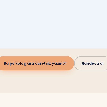
Bu psikologlara ücretsiz yazın
Randevu al