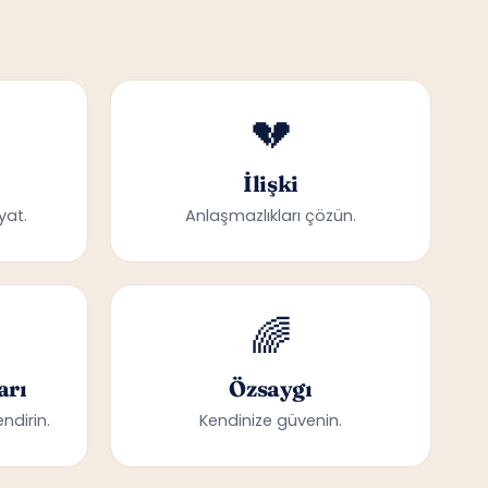
💔
İlişki
yat.
Anlaşmazlıkları çözün.
🌈
arı
Özsaygı
ndirin.
Kendinize güvenin.