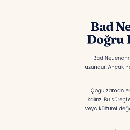
Bad Ne
Doğru 
Bad Neuenahr-A
uzundur. Ancak 
Çoğu zaman en d
kalırız. Bu süreç
veya kültürel değ