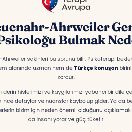
uenahr-Ahrweiler Ge
Psikoloğu Bulmak Ned
hrweiler sakinleri bu sorunu bilir: Psikoterapi beklem
hem alanında uzman hem de
Türkçe konuşan
birin
zordur.
erin hislerimizi ve kaygılarımızı yabancı bir dile 
te ince detaylar ve nüanslar kaybolup gider. Ya da bell
erlerin bizim için neden önemli olduğunu açıklamak z
da insanı yorar ve güç tüketir.