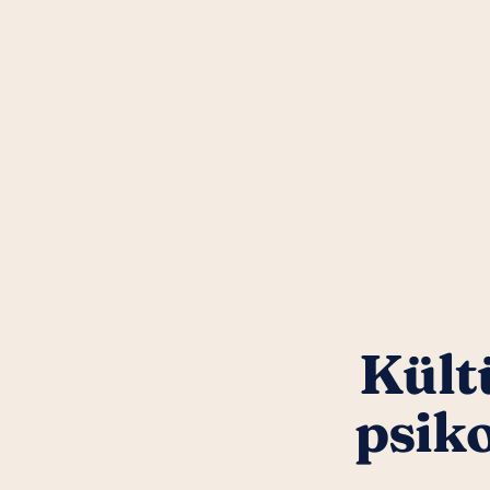
Kültü
psik