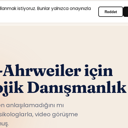
ullanmak istiyoruz. Bunlar yalnızca onayınızla
Reddet
Anasayfa
Hizmet alanları
Psikologlar
İletişim
Ahrweiler için
ojik Danışmanlık
n anlaşılamadığını mı
sikologlarla, video görüşme
nuş.