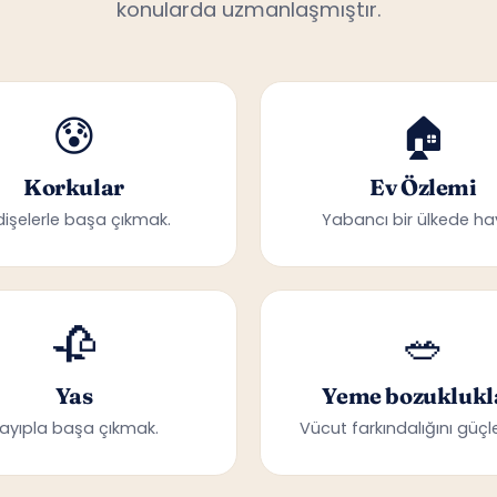
konularda uzmanlaşmıştır.
😰
🏠
Korkular
Ev Özlemi
dişelerle başa çıkmak.
Yabancı bir ülkede ha
🥀
🥗
Yas
Yeme bozuklukl
ayıpla başa çıkmak.
Vücut farkındalığını güçle