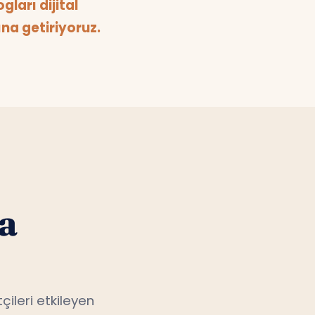
ları dijital
na getiriyoruz.
a
çileri etkileyen