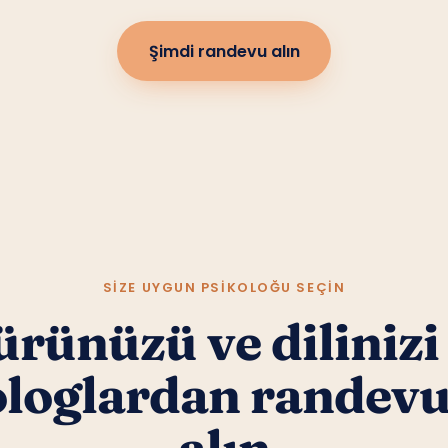
Şimdi randevu alın
SIZE UYGUN PSIKOLOĞU SEÇIN
rünüzü ve dilinizi
ologlardan randev