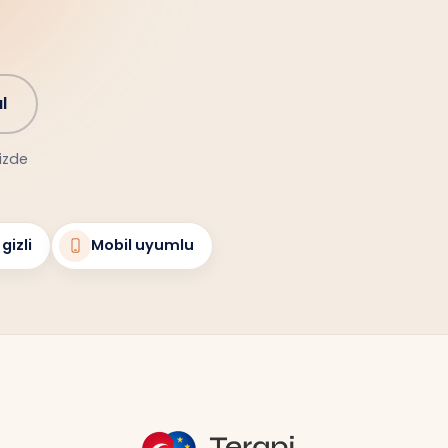
l
nizde
gizli
Mobil uyumlu