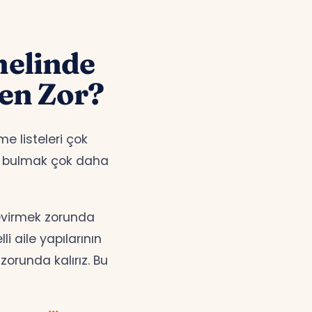
nelinde
en Zor?
e listeleri çok
i bulmak çok daha
çevirmek zorunda
i aile yapılarının
orunda kalırız. Bu