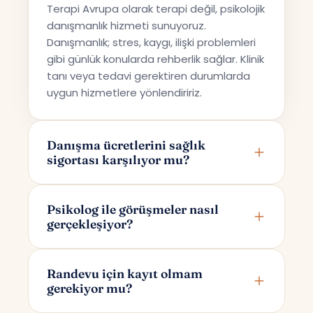
Terapi Avrupa olarak terapi değil, psikolojik
danışmanlık hizmeti sunuyoruz.
Danışmanlık; stres, kaygı, ilişki problemleri
gibi günlük konularda rehberlik sağlar. Klinik
tanı veya tedavi gerektiren durumlarda
uygun hizmetlere yönlendiririz.
Danışma ücretlerini sağlık
sigortası karşılıyor mu?
Terapi Avrupa özel bir danışmanlık hizmeti
sunmaktadır; bu nedenle ücretler sağlık
Psikolog ile görüşmeler nasıl
gerçekleşiyor?
sigortaları tarafından karşılanmamaktadır.
Görüşmeler online olarak Google Meet
üzerinden yapılır. Randevunuzu
Randevu için kayıt olmam
gerekiyor mu?
oluşturduktan sonra yalnızca size ve
psikoloğunuza özel bir görüşme linki e-