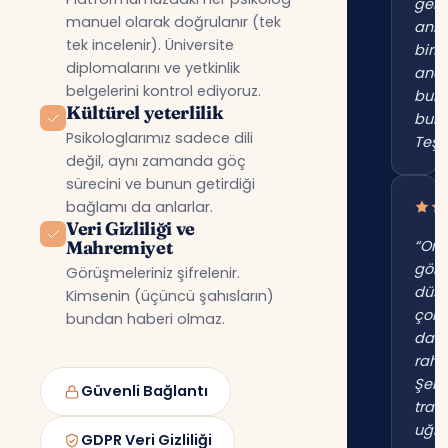
gerç
manuel olarak doğrulanır (tek
anl
tek incelenir). Üniversite
birin
diplomalarını ve yetkinlik
anc
belgelerini kontrol ediyoruz.
bur
Kültürel yeterlilik
bul
Psikologlarımız sadece dili
Teşe
değil, aynı zamanda göç
sürecini ve bunun getirdiği
bağlamı da anlarlar.
Veri Gizliliği ve
Mahremiyet
“Onl
gör
Görüşmeleriniz şifrelenir.
düş
Kimsenin (üçüncü şahısların)
çok
bundan haberi olmaz.
dah
raha
Şehi
Güvenli Bağlantı
trafi
uğr
GDPR Veri Gizliliği