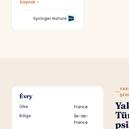
Kaynak
Springer Nature
YAK
ŞEH
Évry
Ya
Ülke
France
Tü
Bölge
Île-de-
psi
France