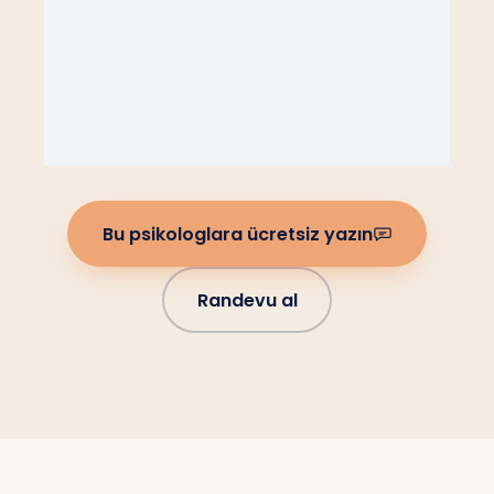
Bu psikologlara ücretsiz yazın
Randevu al