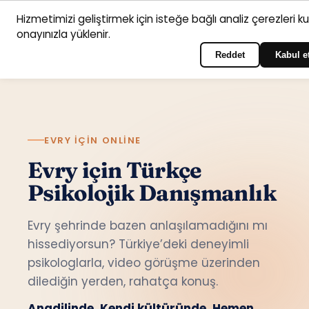
Hizmetimizi geliştirmek için isteğe bağlı analiz çerezleri k
Anasayfa
Hizmet
Psikologlar
İletişim
onayınızla yüklenir.
Türkçe
Portala giriş yapın
alanları
Reddet
Kabul e
EVRY IÇIN ONLINE
Evry için Türkçe
Psikolojik Danışmanlık
Evry şehrinde bazen anlaşılamadığını mı
hissediyorsun? Türkiye’deki deneyimli
psikologlarla, video görüşme üzerinden
dilediğin yerden, rahatça konuş.
Anadilinde. Kendi kültüründe. Hemen.