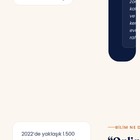
zor
kal
ve
kend
evim
raha
BILIM NE 
2022’de yaklaşık 1.500