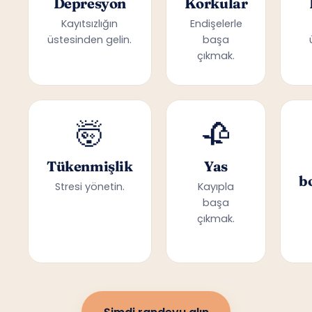
Depresyon
Korkular
Kayıtsızlığın
Endişelerle
üstesinden gelin.
başa
çıkmak.
🤯
🥀
Tükenmişlik
Yas
b
Stresi yönetin.
Kayıpla
başa
çıkmak.