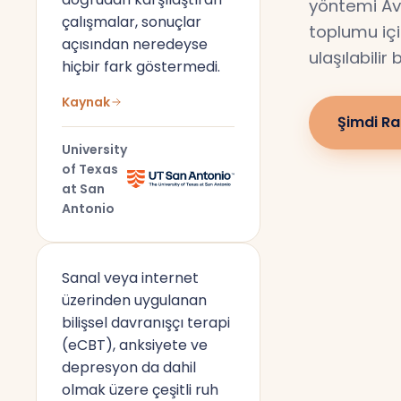
yöntemi Av
çalışmalar, sonuçlar
toplumu için
açısından neredeyse
ulaşılabilir
hiçbir fark göstermedi.
Kaynak
Şimdi Ra
University
of Texas
at San
Antonio
Sanal veya internet
üzerinden uygulanan
bilişsel davranışçı terapi
(eCBT), anksiyete ve
depresyon da dahil
olmak üzere çeşitli ruh