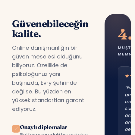
Güvenebileceğin
4.
kalite.
Online danışmanlığın bir
MÜŞTE
MEMNU
güven meselesi olduğunu
biliyoruz. Özellikle de
psikoloğunuz yanı
başınızda, Evry şehrinde
“Evr
değilse. Bu yüzden en
gene
yüksek standartları garanti
uzu
ediyoruz.
süre
ara
am
Onaylı diplomalar
beni
Platformumuzdaki her psikolog