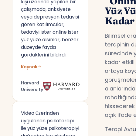
“Onlin
kişi üzerinde yapılan bir
Yüz Y
çalışmada, anksiyete
veya depresyon tedavisi
Kadar 
gören katılımcılar,
tedaviyi ister online ister
Bilimsel ar
yüz yüze alsınlar, benzer
terapinin d
düzeyde fayda
sürecinde y
gördüklerini bildirdi.
kadar etkil
Kaynak
ortaya koyd
görüşmeler,
Harvard
alanlarında
University
rahatlığın
hissederek 
Video üzerinden
açık ifade 
uygulanan psikoterapi
ile yüz yüze psikoterapiyi
Terapi Avru
doğrudan karşılaştıran