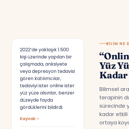
BILIM NE 
2022’de yaklaşık 1.500
“Onlin
kişi üzerinde yapılan bir
Yüz Y
çalışmada, anksiyete
veya depresyon tedavisi
Kadar 
gören katılımcılar,
tedaviyi ister online ister
Bilimsel ar
yüz yüze alsınlar, benzer
terapinin d
düzeyde fayda
sürecinde y
gördüklerini bildirdi.
kadar etkil
Kaynak
ortaya koyd