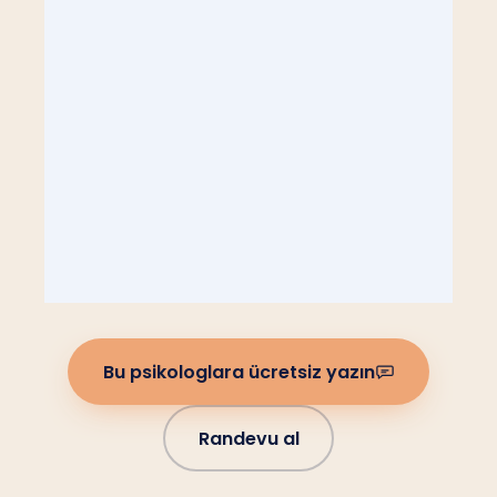
Bu psikologlara ücretsiz yazın
Randevu al