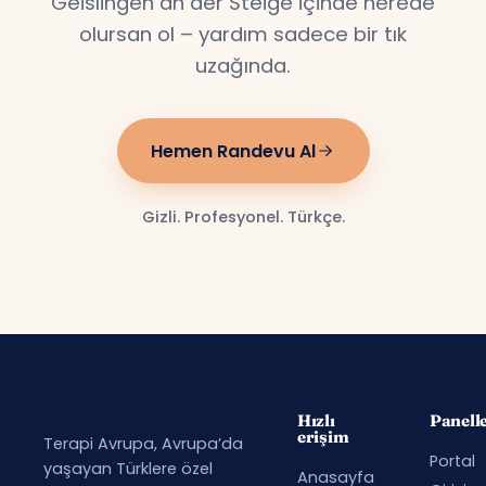
Geislingen an der Steige içinde nerede
olursan ol – yardım sadece bir tık
uzağında.
Hemen Randevu Al
Gizli. Profesyonel. Türkçe.
Hızlı
Panell
erişim
Terapi Avrupa, Avrupa’da
Portal
yaşayan Türklere özel
Anasayfa