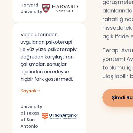
görüşmeler,
Harvard
alanlarında
University
rahatlığın
hissederek 
Video üzerinden
açık ifade 
uygulanan psikoterapi
ile yüz yüze psikoterapiyi
Terapi Avru
doğrudan karşılaştıran
yöntemi Av
çalışmalar, sonuçlar
toplumu için
açısından neredeyse
ulaşılabilir
hiçbir fark göstermedi.
Kaynak
Şimdi Ra
University
of Texas
at San
Antonio