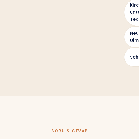
Kir
unt
Tec
Neu
Ulm
Sch
SORU & CEVAP