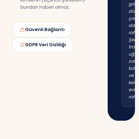
Kimsenin (üçüncü şahısların)
gör
bundan haberi olmaz.
düş
çok
dah
Güvenli Bağlantı
raha
Şehi
GDPR Veri Gizliliği
trafi
uğr
zor
kal
ve
kend
evim
raha