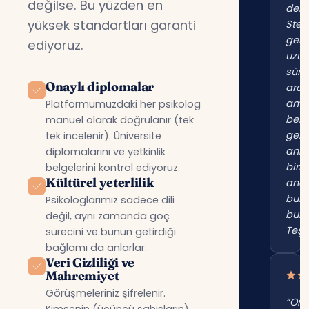
değilse. Bu yüzden en
der
yüksek standartları garanti
Stei
gene
ediyoruz.
uzu
süre
Onaylı diplomalar
ara
am
Platformumuzdaki her psikolog
beni
manuel olarak doğrulanır (tek
gerç
tek incelenir). Üniversite
anl
diplomalarını ve yetkinlik
birin
belgelerini kontrol ediyoruz.
Kültürel yeterlilik
anc
bur
Psikologlarımız sadece dili
bul
değil, aynı zamanda göç
Teşe
sürecini ve bunun getirdiği
bağlamı da anlarlar.
Veri Gizliliği ve
Mahremiyet
Görüşmeleriniz şifrelenir.
“Onl