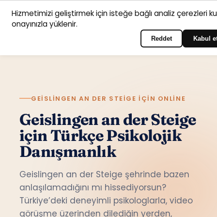
Hizmetimizi geliştirmek için isteğe bağlı analiz çerezleri k
Anasayfa
Hizmet
Psikologlar
İletişim
onayınızla yüklenir.
Türkçe
Portala giriş yapın
alanları
Reddet
Kabul e
GEISLINGEN AN DER STEIGE IÇIN ONLINE
Geislingen an der Steige
için Türkçe Psikolojik
Danışmanlık
Geislingen an der Steige şehrinde bazen
anlaşılamadığını mı hissediyorsun?
Türkiye’deki deneyimli psikologlarla, video
görüşme üzerinden dilediğin yerden,