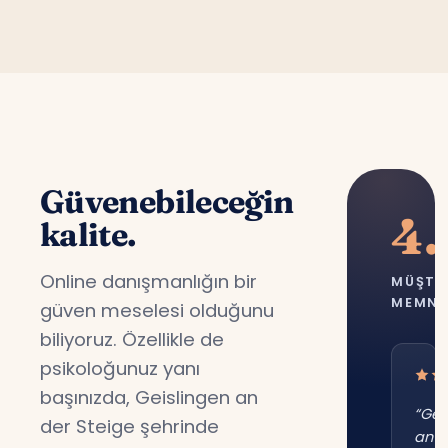
Güvenebileceğin
4.
kalite.
Online danışmanlığın bir
MÜŞTE
MEMNU
güven meselesi olduğunu
biliyoruz. Özellikle de
psikoloğunuz yanı
başınızda, Geislingen an
“Gei
der Steige şehrinde
an