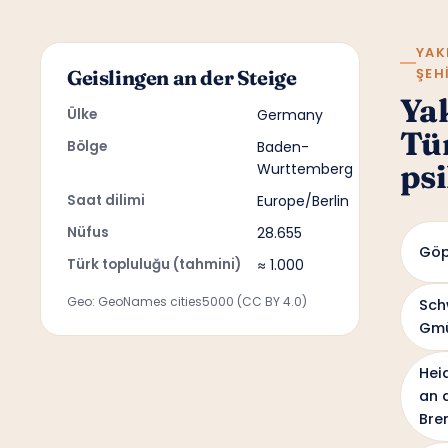
YAK
ŞEH
Geislingen an der Steige
Ya
Ülke
Germany
Tü
Bölge
Baden-
psi
Wurttemberg
Saat dilimi
Europe/Berlin
Nüfus
28.655
Göp
Türk topluluğu (tahmini)
≈ 1.000
Geo: GeoNames cities5000 (CC BY 4.0)
Sch
Gm
Hei
an 
Bre