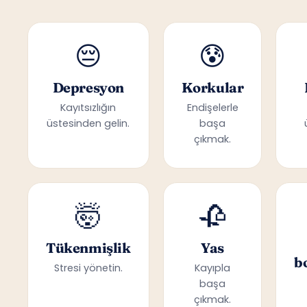
😔
😰
Depresyon
Korkular
Kayıtsızlığın
Endişelerle
üstesinden gelin.
başa
çıkmak.
🤯
🥀
Tükenmişlik
Yas
b
Stresi yönetin.
Kayıpla
başa
çıkmak.