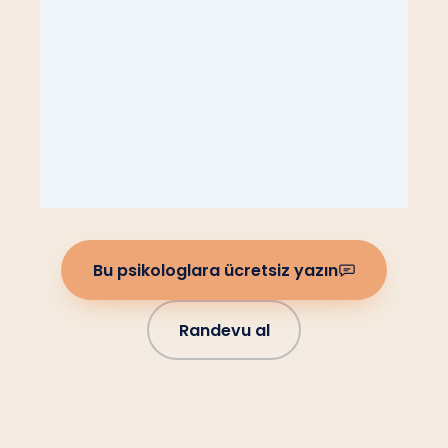
Bu psikologlara ücretsiz yazın
Randevu al