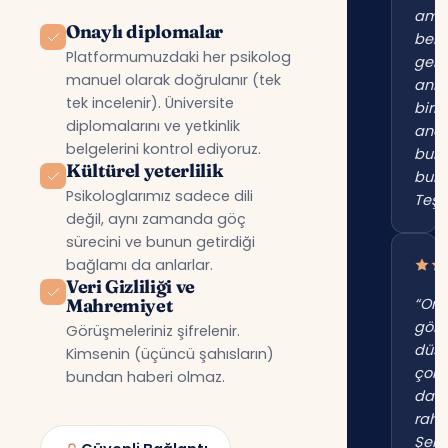
am
Onaylı diplomalar
beni
Platformumuzdaki her psikolog
gerç
manuel olarak doğrulanır (tek
anl
tek incelenir). Üniversite
birin
diplomalarını ve yetkinlik
anc
belgelerini kontrol ediyoruz.
bur
Kültürel yeterlilik
bul
Psikologlarımız sadece dili
Teşe
değil, aynı zamanda göç
sürecini ve bunun getirdiği
bağlamı da anlarlar.
Veri Gizliliği ve
Mahremiyet
“Onl
gör
Görüşmeleriniz şifrelenir.
düş
Kimsenin (üçüncü şahısların)
çok
bundan haberi olmaz.
dah
raha
Şehi