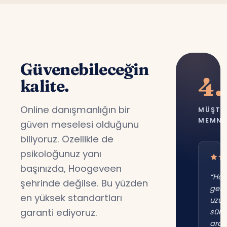
Güvenebileceğin
4.
kalite.
Online danışmanlığın bir
MÜŞTE
MEMNU
güven meselesi olduğunu
biliyoruz. Özellikle de
psikoloğunuz yanı
başınızda, Hoogeveen
“Ho
şehrinde değilse. Bu yüzden
gene
en yüksek standartları
uzu
garanti ediyoruz.
süre
ara