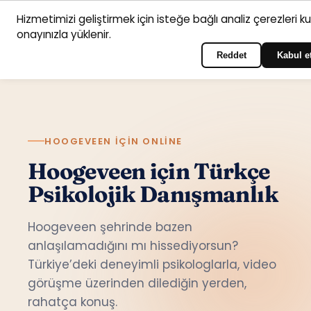
Hizmetimizi geliştirmek için isteğe bağlı analiz çerezleri k
Anasayfa
Hizmet
Psikologlar
İletişim
onayınızla yüklenir.
Türkçe
Portala giriş yapın
alanları
Reddet
Kabul e
HOOGEVEEN IÇIN ONLINE
Hoogeveen için Türkçe
Psikolojik Danışmanlık
Hoogeveen şehrinde bazen
anlaşılamadığını mı hissediyorsun?
Türkiye’deki deneyimli psikologlarla, video
görüşme üzerinden dilediğin yerden,
rahatça konuş.