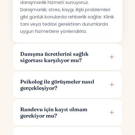
danışmanlık hizmeti sunuyoruz.
Danışmanlık; stres, kaygı, ilişki problemleri
gibi günlük konularda rehberlik sağlar. Klinik
tanı veya tedavi gerektiren durumlarda
uygun hizmetlere yönlendiririz.
Danışma ücretlerini sağlık
sigortası karşılıyor mu?
Terapi Avrupa özel bir danışmanlık hizmeti
sunmaktadır; bu nedenle ücretler sağlık
Psikolog ile görüşmeler nasıl
gerçekleşiyor?
sigortaları tarafından karşılanmamaktadır.
Görüşmeler online olarak Google Meet
üzerinden yapılır. Randevunuzu
Randevu için kayıt olmam
gerekiyor mu?
oluşturduktan sonra yalnızca size ve
psikoloğunuza özel bir görüşme linki e-
Randevu alırken yalnızca adınızı ve e-
posta ile iletilir.