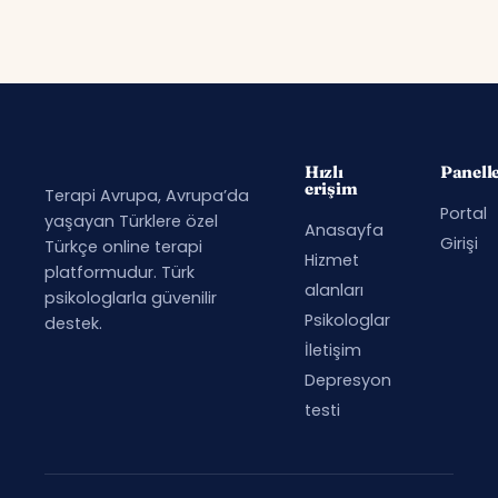
Hızlı
Panell
erişim
Terapi Avrupa, Avrupa’da
Portal
yaşayan Türklere özel
Anasayfa
Girişi
Türkçe online terapi
Hizmet
platformudur. Türk
alanları
psikologlarla güvenilir
Psikologlar
destek.
İletişim
Depresyon
testi