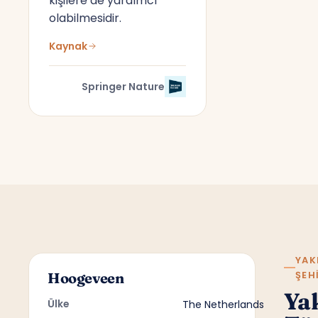
kişilere de yardımcı
olabilmesidir.
Kaynak
Springer Nature
YAK
ŞEH
Hoogeveen
Ya
Ülke
The Netherlands