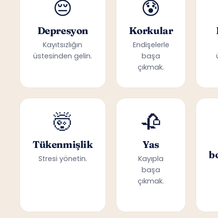
😔
😰
Depresyon
Korkular
Kayıtsızlığın
Endişelerle
üstesinden gelin.
başa
çıkmak.
🤯
🥀
Tükenmişlik
Yas
b
Stresi yönetin.
Kayıpla
başa
çıkmak.