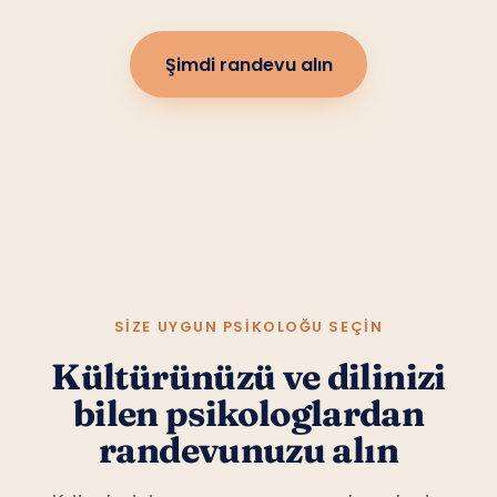
Şimdi randevu alın
SIZE UYGUN PSIKOLOĞU SEÇIN
Kültürünüzü ve dilinizi
bilen psikologlardan
randevunuzu alın