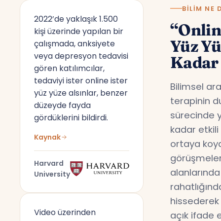
BILIM NE 
2022’de yaklaşık 1.500
“Onlin
kişi üzerinde yapılan bir
Yüz Y
çalışmada, anksiyete
veya depresyon tedavisi
Kadar 
gören katılımcılar,
tedaviyi ister online ister
Bilimsel ar
yüz yüze alsınlar, benzer
terapinin d
düzeyde fayda
sürecinde y
gördüklerini bildirdi.
kadar etkil
Kaynak
ortaya koyd
görüşmeler,
Harvard
alanlarında
University
rahatlığın
hissederek 
Video üzerinden
açık ifade 