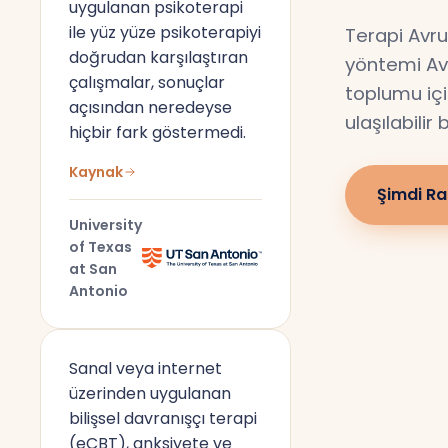
uygulanan psikoterapi
ile yüz yüze psikoterapiyi
Terapi Avru
doğrudan karşılaştıran
yöntemi Av
çalışmalar, sonuçlar
toplumu için
açısından neredeyse
ulaşılabilir
hiçbir fark göstermedi.
Kaynak
Şimdi Ra
University
of Texas
at San
Antonio
Sanal veya internet
üzerinden uygulanan
bilişsel davranışçı terapi
(eCBT), anksiyete ve