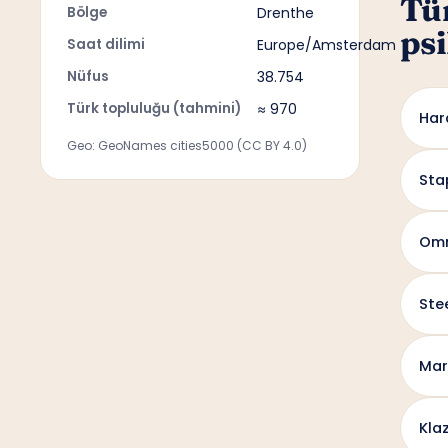
Tü
Bölge
Drenthe
psi
Saat dilimi
Europe/Amsterdam
Nüfus
38.754
Türk topluluğu (tahmini)
≈ 970
Har
Geo: GeoNames cities5000 (CC BY 4.0)
Sta
Om
Ste
Mar
Kla