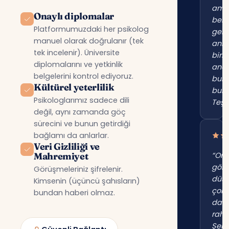
am
Onaylı diplomalar
beni
Platformumuzdaki her psikolog
gerç
manuel olarak doğrulanır (tek
anl
tek incelenir). Üniversite
birin
diplomalarını ve yetkinlik
anc
belgelerini kontrol ediyoruz.
bur
Kültürel yeterlilik
bul
Psikologlarımız sadece dili
Teşe
değil, aynı zamanda göç
sürecini ve bunun getirdiği
bağlamı da anlarlar.
Veri Gizliliği ve
Mahremiyet
“Onl
gör
Görüşmeleriniz şifrelenir.
düş
Kimsenin (üçüncü şahısların)
çok
bundan haberi olmaz.
dah
raha
Şehi