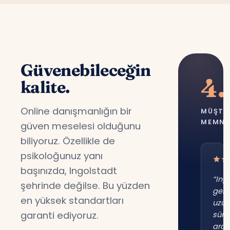
Güvenebileceğin
4.
kalite.
Online danışmanlığın bir
MÜŞTE
MEMNU
güven meselesi olduğunu
biliyoruz. Özellikle de
psikoloğunuz yanı
başınızda, Ingolstadt
“Ing
şehrinde değilse. Bu yüzden
gene
en yüksek standartları
uzu
garanti ediyoruz.
süre
ara