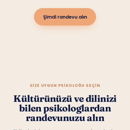
Şimdi randevu alın
SIZE UYGUN PSIKOLOĞU SEÇIN
Kültürünüzü ve dilinizi
bilen psikologlardan
randevunuzu alın