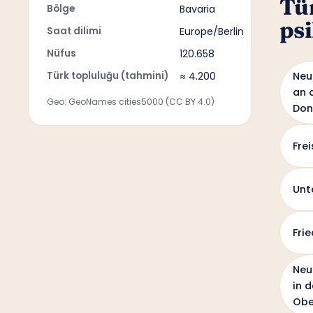
Tü
Bölge
Bavaria
psi
Saat dilimi
Europe/Berlin
Nüfus
120.658
Türk topluluğu (tahmini)
≈ 4.200
Neu
an 
Geo: GeoNames cities5000 (CC BY 4.0)
Don
Frei
Unt
Fri
Neu
in d
Obe