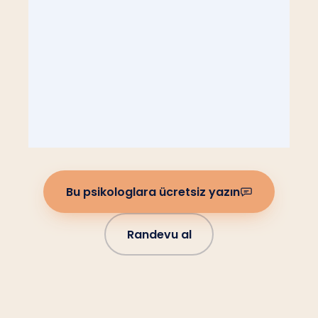
Bu psikologlara ücretsiz yazın
Randevu al