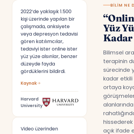
BILIM NE 
2022’de yaklaşık 1.500
“Onlin
kişi üzerinde yapılan bir
Yüz Y
çalışmada, anksiyete
veya depresyon tedavisi
Kadar 
gören katılımcılar,
tedaviyi ister online ister
Bilimsel ar
yüz yüze alsınlar, benzer
terapinin d
düzeyde fayda
sürecinde y
gördüklerini bildirdi.
kadar etkil
Kaynak
ortaya koyd
görüşmeler,
Harvard
alanlarında
University
rahatlığın
hissederek 
Video üzerinden
açık ifade 