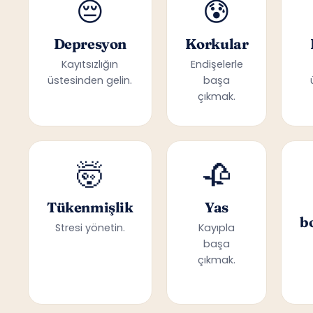
😔
😰
Depresyon
Korkular
Kayıtsızlığın
Endişelerle
üstesinden gelin.
başa
çıkmak.
🤯
🥀
Tükenmişlik
Yas
b
Stresi yönetin.
Kayıpla
başa
çıkmak.