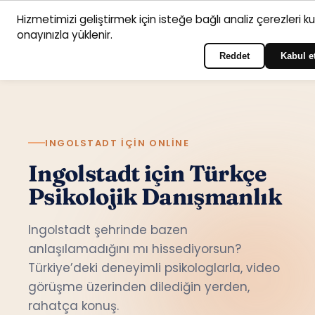
Hizmetimizi geliştirmek için isteğe bağlı analiz çerezleri k
Anasayfa
Hizmet
Psikologlar
İletişim
onayınızla yüklenir.
Türkçe
Portala giriş yapın
alanları
Reddet
Kabul e
INGOLSTADT IÇIN ONLINE
Ingolstadt için Türkçe
Psikolojik Danışmanlık
Ingolstadt şehrinde bazen
anlaşılamadığını mı hissediyorsun?
Türkiye’deki deneyimli psikologlarla, video
görüşme üzerinden dilediğin yerden,
rahatça konuş.