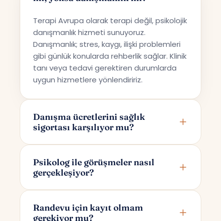
Terapi Avrupa olarak terapi değil, psikolojik
danışmanlık hizmeti sunuyoruz.
Danışmanlık; stres, kaygı, ilişki problemleri
gibi günlük konularda rehberlik sağlar. Klinik
tanı veya tedavi gerektiren durumlarda
uygun hizmetlere yönlendiririz.
Danışma ücretlerini sağlık
sigortası karşılıyor mu?
Terapi Avrupa özel bir danışmanlık hizmeti
sunmaktadır; bu nedenle ücretler sağlık
Psikolog ile görüşmeler nasıl
gerçekleşiyor?
sigortaları tarafından karşılanmamaktadır.
Görüşmeler online olarak Google Meet
üzerinden yapılır. Randevunuzu
Randevu için kayıt olmam
gerekiyor mu?
oluşturduktan sonra yalnızca size ve