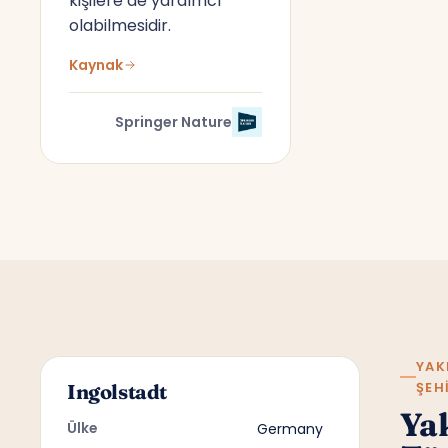
kişilere de yardımcı
olabilmesidir.
Kaynak
Springer Nature
YAK
ŞEH
Ingolstadt
Ya
Ülke
Germany