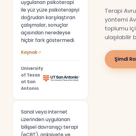
uygulanan psikoterapi
ile yüz yüze psikoterapiyi
Terapi Avru
doğrudan karşılaştıran
yöntemi Av
çalışmalar, sonuçlar
toplumu için
açısından neredeyse
ulaşılabilir
hiçbir fark göstermedi.
Kaynak
Şimdi Ra
University
of Texas
at San
Antonio
Sanal veya internet
üzerinden uygulanan
bilişsel davranışçı terapi
(eCBT), anksiyete ve