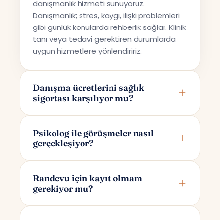
danışmanlık hizmeti sunuyoruz.
Danışmanlık; stres, kaygı, ilişki problemleri
gibi günlük konularda rehberlik sağlar. Klinik
tanı veya tedavi gerektiren durumlarda
uygun hizmetlere yönlendiririz.
Danışma ücretlerini sağlık
sigortası karşılıyor mu?
Terapi Avrupa özel bir danışmanlık hizmeti
sunmaktadır; bu nedenle ücretler sağlık
Psikolog ile görüşmeler nasıl
gerçekleşiyor?
sigortaları tarafından karşılanmamaktadır.
Görüşmeler online olarak Google Meet
üzerinden yapılır. Randevunuzu
Randevu için kayıt olmam
gerekiyor mu?
oluşturduktan sonra yalnızca size ve
psikoloğunuza özel bir görüşme linki e-
Randevu alırken yalnızca adınızı ve e-
posta ile iletilir.