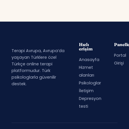
Hızlı
Panell
erişim
Terapi Avrupa, Avrupa’da
Portal
yaşayan Türklere özel
Anasayfa
Girişi
Türkçe online terapi
Hizmet
platformudur. Türk
alanları
psikologlarla güvenilir
Psikologlar
destek.
İletişim
Depresyon
testi