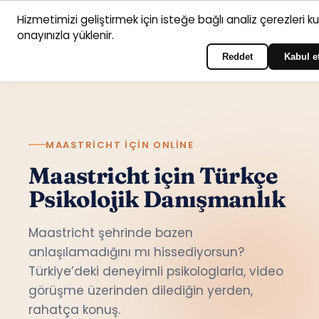
Hizmetimizi geliştirmek için isteğe bağlı analiz çerezleri k
Anasayfa
Hizmet
Psikologlar
İletişim
onayınızla yüklenir.
Türkçe
Portala giriş yapın
alanları
Reddet
Kabul e
MAASTRICHT IÇIN ONLINE
Maastricht için Türkçe
Psikolojik Danışmanlık
Maastricht şehrinde bazen
anlaşılamadığını mı hissediyorsun?
Türkiye’deki deneyimli psikologlarla, video
görüşme üzerinden dilediğin yerden,
rahatça konuş.