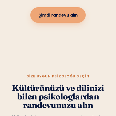
Şimdi randevu alın
SIZE UYGUN PSIKOLOĞU SEÇIN
Kültürünüzü ve dilinizi
bilen psikologlardan
randevunuzu alın