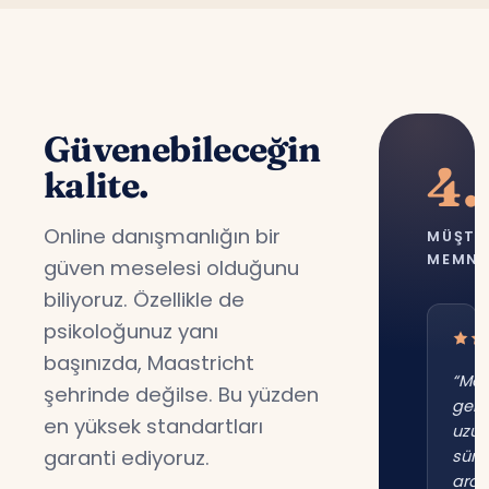
Güvenebileceğin
4.
kalite.
Online danışmanlığın bir
MÜŞTE
MEMNU
güven meselesi olduğunu
biliyoruz. Özellikle de
psikoloğunuz yanı
başınızda, Maastricht
“Maa
şehrinde değilse. Bu yüzden
gene
en yüksek standartları
uzu
garanti ediyoruz.
süre
ara