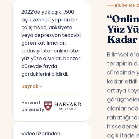
BILIM NE 
2022’de yaklaşık 1.500
“Onlin
kişi üzerinde yapılan bir
Yüz Y
çalışmada, anksiyete
veya depresyon tedavisi
Kadar 
gören katılımcılar,
tedaviyi ister online ister
Bilimsel ar
yüz yüze alsınlar, benzer
terapinin d
düzeyde fayda
sürecinde y
gördüklerini bildirdi.
kadar etkil
Kaynak
ortaya koyd
görüşmeler,
Harvard
alanlarında
University
rahatlığın
hissederek 
Video üzerinden
açık ifade 