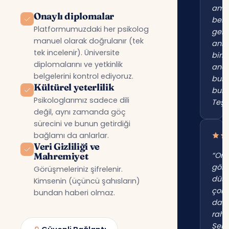
am
Onaylı diplomalar
beni
Platformumuzdaki her psikolog
gerç
manuel olarak doğrulanır (tek
anl
tek incelenir). Üniversite
birin
diplomalarını ve yetkinlik
anc
belgelerini kontrol ediyoruz.
bur
Kültürel yeterlilik
bul
Psikologlarımız sadece dili
Teşe
değil, aynı zamanda göç
sürecini ve bunun getirdiği
bağlamı da anlarlar.
Veri Gizliliği ve
Mahremiyet
“Onl
gör
Görüşmeleriniz şifrelenir.
düş
Kimsenin (üçüncü şahısların)
çok
bundan haberi olmaz.
dah
raha
Şehi