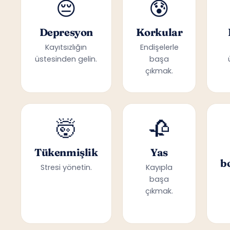
😔
😰
Depresyon
Korkular
Kayıtsızlığın
Endişelerle
üstesinden gelin.
başa
çıkmak.
🤯
🥀
Tükenmişlik
Yas
b
Stresi yönetin.
Kayıpla
başa
çıkmak.