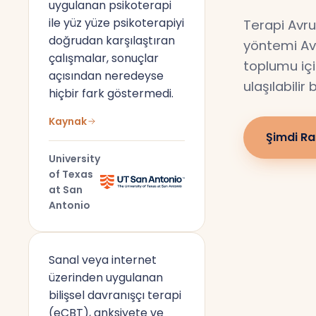
uygulanan psikoterapi
ile yüz yüze psikoterapiyi
Terapi Avru
doğrudan karşılaştıran
yöntemi Av
çalışmalar, sonuçlar
toplumu için
açısından neredeyse
ulaşılabilir
hiçbir fark göstermedi.
Kaynak
Şimdi Ra
University
of Texas
at San
Antonio
Sanal veya internet
üzerinden uygulanan
bilişsel davranışçı terapi
(eCBT), anksiyete ve