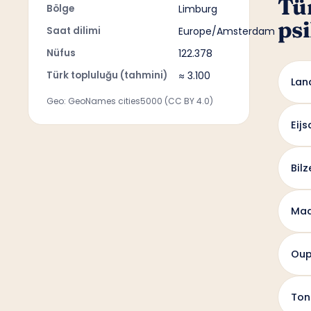
Tü
Bölge
Limburg
psi
Saat dilimi
Europe/Amsterdam
Nüfus
122.378
Türk topluluğu (tahmini)
≈ 3.100
Lan
Geo: GeoNames cities5000 (CC BY 4.0)
Eij
Bilz
Maa
Oup
Ton