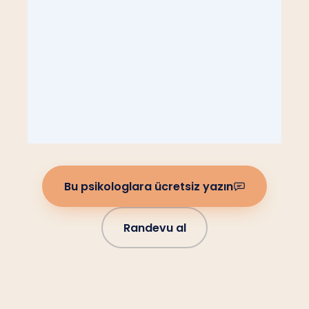
Bu psikologlara ücretsiz yazın
Randevu al