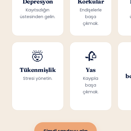
Depresyon
Korkular
Kayıtsızlığın
Endişelerle
üstesinden gelin.
başa
çıkmak.
🤯
🥀
Tükenmişlik
Yas
b
Stresi yönetin.
Kayıpla
başa
çıkmak.