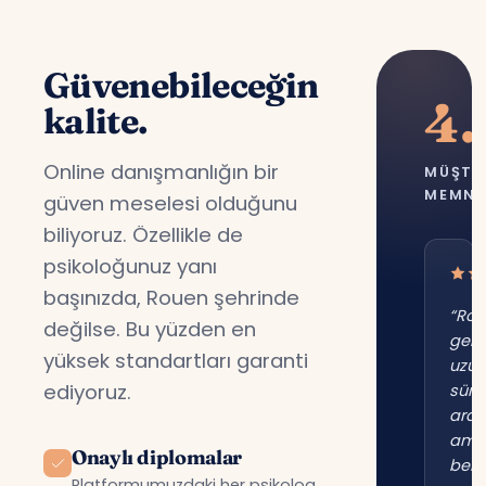
Güvenebileceğin
4.
kalite.
Online danışmanlığın bir
MÜŞTE
MEMNU
güven meselesi olduğunu
biliyoruz. Özellikle de
psikoloğunuz yanı
başınızda, Rouen şehrinde
“Ro
değilse. Bu yüzden en
gene
yüksek standartları garanti
uzu
ediyoruz.
süre
ara
am
Onaylı diplomalar
beni
Platformumuzdaki her psikolog