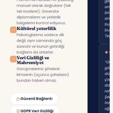
gerç
manuel olarak doğrulanır (tek
anl
tek incelenir). Üniversite
birin
diplomalarını ve yetkinlik
anc
belgelerini kontrol ediyoruz.
bur
Kültürel yeterlilik
bul
Psikologlarımız sadece dili
Teşe
değil, aynı zamanda göç
sürecini ve bunun getirdiği
bağlamı da anlarlar.
Veri Gizliliği ve
Mahremiyet
“Onl
gör
Görüşmeleriniz şifrelenir.
düş
Kimsenin (üçüncü şahısların)
çok
bundan haberi olmaz.
dah
raha
Şehi
Güvenli Bağlantı
trafi
uğr
GDPR Veri Gizliliği