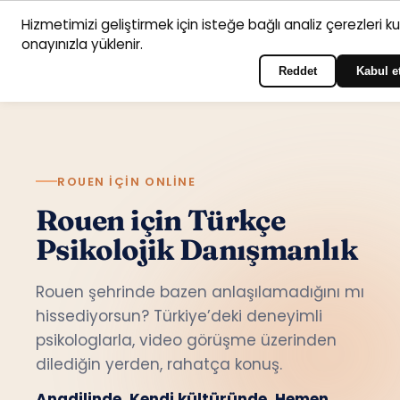
Hizmetimizi geliştirmek için isteğe bağlı analiz çerezleri k
Anasayfa
Hizmet
Psikologlar
İletişim
onayınızla yüklenir.
Türkçe
Portala giriş yapın
alanları
Reddet
Kabul e
ROUEN IÇIN ONLINE
Rouen için Türkçe
Psikolojik Danışmanlık
Rouen şehrinde bazen anlaşılamadığını mı
hissediyorsun? Türkiye’deki deneyimli
psikologlarla, video görüşme üzerinden
dilediğin yerden, rahatça konuş.
Anadilinde. Kendi kültüründe. Hemen.