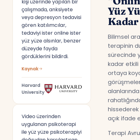
“Onlin
kişi üzerinde yapılan bir
Yüz Y
çalışmada, anksiyete
veya depresyon tedavisi
Kadar 
gören katılımcılar,
tedaviyi ister online ister
Bilimsel ar
yüz yüze alsınlar, benzer
terapinin d
düzeyde fayda
sürecinde y
gördüklerini bildirdi.
kadar etkil
Kaynak
ortaya koyd
görüşmeler,
Harvard
alanlarında
University
rahatlığın
hissederek 
Video üzerinden
açık ifade 
uygulanan psikoterapi
ile yüz yüze psikoterapiyi
Terapi Avru
doğrudan karşılaştıran