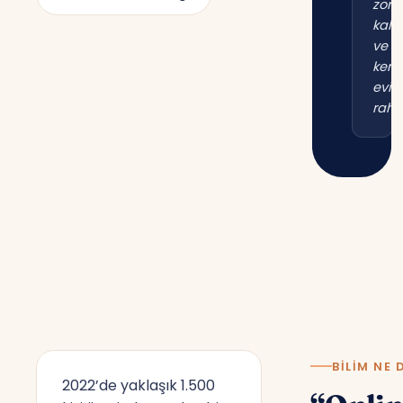
zor
kal
ve
kend
evim
raha
BILIM NE 
2022’de yaklaşık 1.500