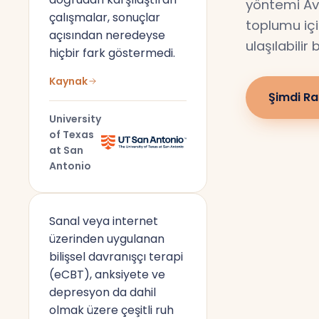
yöntemi Av
çalışmalar, sonuçlar
toplumu için
açısından neredeyse
ulaşılabilir
hiçbir fark göstermedi.
Kaynak
Şimdi Ra
University
of Texas
at San
Antonio
Sanal veya internet
üzerinden uygulanan
bilişsel davranışçı terapi
(eCBT), anksiyete ve
depresyon da dahil
olmak üzere çeşitli ruh