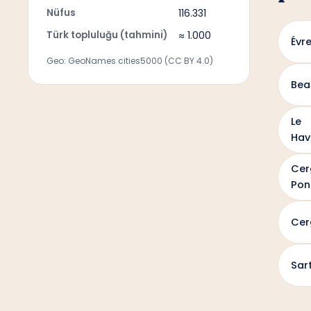
Nüfus
116.331
Türk topluluğu (tahmini)
≈ 1.000
Évr
Geo: GeoNames cities5000 (CC BY 4.0)
Bea
Le
Hav
Cer
Pon
Cer
Sart