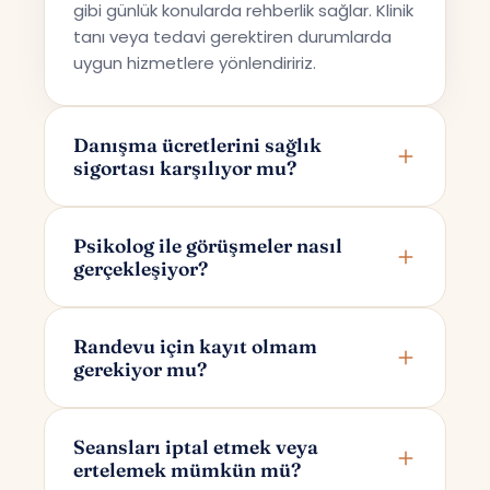
gibi günlük konularda rehberlik sağlar. Klinik
tanı veya tedavi gerektiren durumlarda
uygun hizmetlere yönlendiririz.
Danışma ücretlerini sağlık
sigortası karşılıyor mu?
Terapi Avrupa özel bir danışmanlık hizmeti
sunmaktadır; bu nedenle ücretler sağlık
Psikolog ile görüşmeler nasıl
gerçekleşiyor?
sigortaları tarafından karşılanmamaktadır.
Görüşmeler online olarak Google Meet
üzerinden yapılır. Randevunuzu
Randevu için kayıt olmam
gerekiyor mu?
oluşturduktan sonra yalnızca size ve
psikoloğunuza özel bir görüşme linki e-
Randevu alırken yalnızca adınızı ve e-
posta ile iletilir.
posta adresinizi girmeniz yeterlidir. Bu
Seansları iptal etmek veya
ertelemek mümkün mü?
bilgilerle sizin için otomatik bir hesap