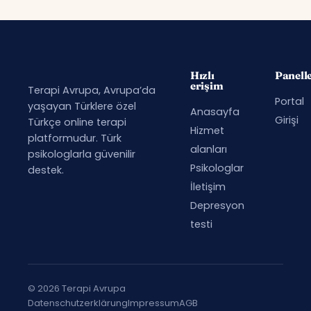
Hızlı
Panell
erişim
Terapi Avrupa, Avrupa’da
Portal
yaşayan Türklere özel
Anasayfa
Girişi
Türkçe online terapi
Hizmet
platformudur. Türk
alanları
psikologlarla güvenilir
Psikologlar
destek.
İletişim
Depresyon
testi
© 2026 Terapi Avrupa
Datenschutzerklärung
Impressum
AGB