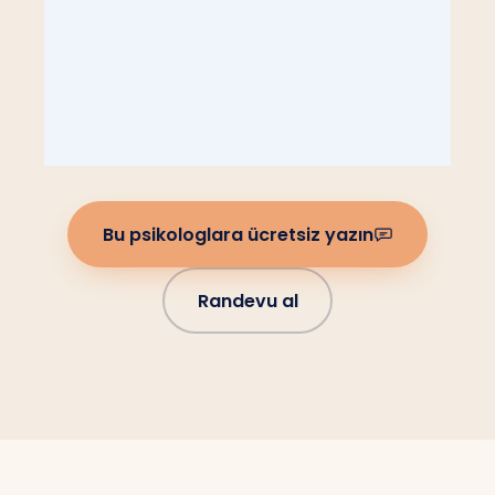
Bu psikologlara ücretsiz yazın
Randevu al