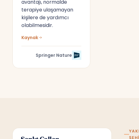
avantajı, normalde
terapiye ulaşamayan
kişilere de yardımcı
olabilmesidir.
Kaynak
Springer Nature
YAK
ŞEH
Sankt Gallen