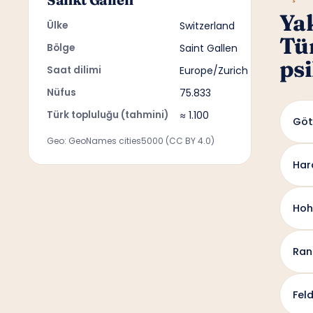
Ya
Ülke
Switzerland
Tü
Bölge
Saint Gallen
psi
Saat dilimi
Europe/Zurich
Nüfus
75.833
Türk topluluğu (tahmini)
≈ 1.100
Göt
Geo: GeoNames cities5000 (CC BY 4.0)
Har
Ho
Ran
Fel