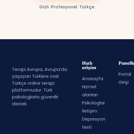
Gizli. Profesyonel. Türkçe.
Hızlı
Panell
erişim
Terapi Avrupa, Avrupa’da
Portal
yaşayan Türklere özel
Anasayfa
Girişi
Türkçe online terapi
Hizmet
platformudur. Türk
alanları
psikologlarla güvenilir
Psikologlar
destek.
İletişim
Depresyon
testi