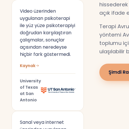
hissederek 
Video üzerinden
açık ifade 
uygulanan psikoterapi
ile yüz yüze psikoterapiyi
Terapi Avru
doğrudan karşılaştıran
yöntemi Av
çalışmalar, sonuçlar
toplumu için
açısından neredeyse
ulaşılabilir
hiçbir fark göstermedi.
Kaynak
Şimdi Ra
University
of Texas
at San
Antonio
Sanal veya internet