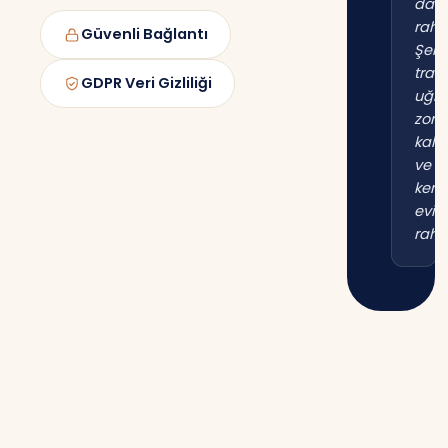
dah
raha
Güvenli Bağlantı
Şehi
trafi
GDPR Veri Gizliliği
uğr
zor
kal
ve
kend
evim
raha