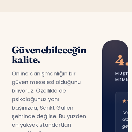
Güvenebileceğin
4.
kalite.
Online danışmanlığın bir
MÜŞTE
MEMNU
güven meselesi olduğunu
biliyoruz. Özellikle de
psikoloğunuz yanı
başınızda, Sankt Gallen
“San
şehrinde değilse. Bu yüzden
Gall
en yüksek standartları
gene