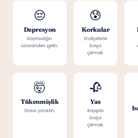
😔
😰
Depresyon
Korkular
Kayıtsızlığın
Endişelerle
üstesinden gelin.
başa
çıkmak.
🤯
🥀
Tükenmişlik
Yas
b
Stresi yönetin.
Kayıpla
başa
çıkmak.