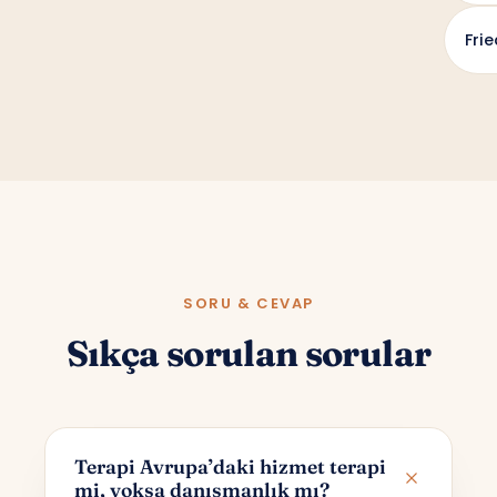
Fri
SORU & CEVAP
Sıkça sorulan sorular
Terapi Avrupa’daki hizmet terapi
mi, yoksa danışmanlık mı?