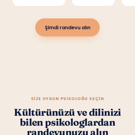
Şimdi randevu alın
SIZE UYGUN PSIKOLOĞU SEÇIN
Kültürünüzü ve dilinizi
bilen psikologlardan
randevunuzu alın