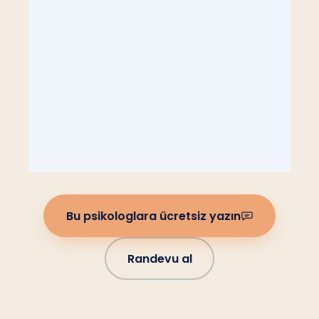
Bu psikologlara ücretsiz yazın
Randevu al