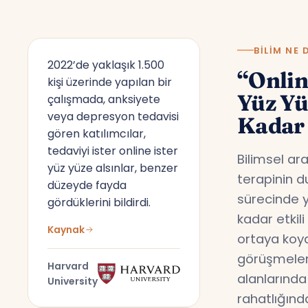
BILIM NE 
2022’de yaklaşık 1.500
“Onlin
kişi üzerinde yapılan bir
Yüz Y
çalışmada, anksiyete
veya depresyon tedavisi
Kadar 
gören katılımcılar,
tedaviyi ister online ister
Bilimsel ar
yüz yüze alsınlar, benzer
terapinin d
düzeyde fayda
sürecinde y
gördüklerini bildirdi.
kadar etkil
Kaynak
ortaya koyd
görüşmeler,
Harvard
alanlarında
University
rahatlığın