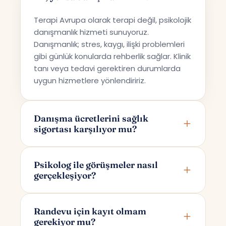
Terapi Avrupa olarak terapi değil, psikolojik
danışmanlık hizmeti sunuyoruz.
Danışmanlık; stres, kaygı, ilişki problemleri
gibi günlük konularda rehberlik sağlar. Klinik
tanı veya tedavi gerektiren durumlarda
uygun hizmetlere yönlendiririz.
Danışma ücretlerini sağlık
sigortası karşılıyor mu?
Terapi Avrupa özel bir danışmanlık hizmeti
sunmaktadır; bu nedenle ücretler sağlık
Psikolog ile görüşmeler nasıl
gerçekleşiyor?
sigortaları tarafından karşılanmamaktadır.
Görüşmeler online olarak Google Meet
üzerinden yapılır. Randevunuzu
Randevu için kayıt olmam
gerekiyor mu?
oluşturduktan sonra yalnızca size ve