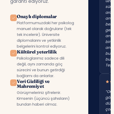
garanti ediyoruz.
uzu
süre
ara
Onaylı diplomalar
am
Platformumuzdaki her psikolog
beni
manuel olarak doğrulanır (tek
gerç
tek incelenir). Üniversite
anl
diplomalarını ve yetkinlik
birin
belgelerini kontrol ediyoruz.
anc
Kültürel yeterlilik
bur
Psikologlarımız sadece dili
bul
değil, aynı zamanda göç
Teşe
sürecini ve bunun getirdiği
bağlamı da anlarlar.
Veri Gizliliği ve
Mahremiyet
“Onl
Görüşmeleriniz şifrelenir.
gör
Kimsenin (üçüncü şahısların)
düş
bundan haberi olmaz.
çok