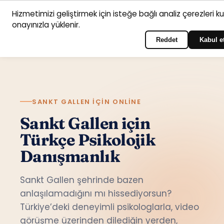
Hizmetimizi geliştirmek için isteğe bağlı analiz çerezleri k
Anasayfa
Hizmet
Psikologlar
İletişim
onayınızla yüklenir.
Türkçe
Portala giriş yapın
alanları
Reddet
Kabul e
SANKT GALLEN IÇIN ONLINE
Sankt Gallen için
Türkçe Psikolojik
Danışmanlık
Sankt Gallen şehrinde bazen
anlaşılamadığını mı hissediyorsun?
Türkiye’deki deneyimli psikologlarla, video
görüşme üzerinden dilediğin yerden,