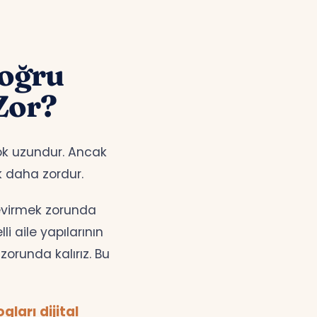
Doğru
Zor?
çok uzundur. Ancak
k daha zordur.
çevirmek zorunda
i aile yapılarının
orunda kalırız. Bu
ları dijital