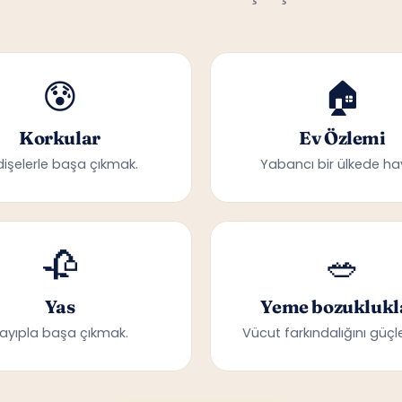
😰
🏠
Korkular
Ev Özlemi
dişelerle başa çıkmak.
Yabancı bir ülkede ha
🥀
🥗
Yas
Yeme bozuklukl
ayıpla başa çıkmak.
Vücut farkındalığını güçle