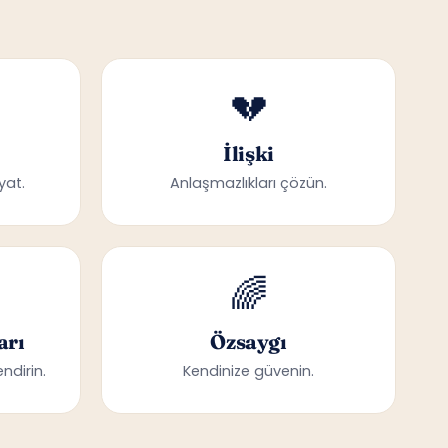
💔
İlişki
yat.
Anlaşmazlıkları çözün.
🌈
arı
Özsaygı
ndirin.
Kendinize güvenin.