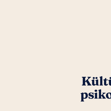
Kültü
psik