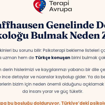
ffhausen Genelinde 
koloğu Bulmak Neden 
nleri bu sorunu bilir: Psikoterapi bekleme listeleri 
a uzman hem de
Türkçe konuşan
birini bulmak ço
erin hislerimizi ve kaygılarımızı yabancı bir dile 
te ince detaylar ve nüanslar kaybolup gider. Ya da bell
erlerin bizim için neden önemli olduğunu açıklamak z
da insanı yorar ve güç tüketir.
pa bu boşluğu dolduruyor. Türkiye’deki psikolog