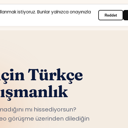
ullanmak istiyoruz. Bunlar yalnızca onayınızla
Reddet
Anasayfa
Hizmet alanları
Psikologlar
İletişim
için Türkçe
nışmanlık
adığını mı hissediyorsun?
ideo görüşme üzerinden dilediğin