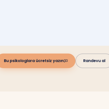
Bu psikologlara ücretsiz yazın
Randevu al