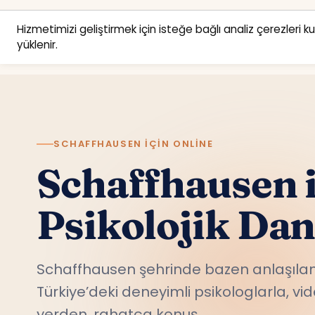
Hizmetimizi geliştirmek için isteğe bağlı analiz çerezleri k
yüklenir.
SCHAFFHAUSEN IÇIN ONLINE
Schaffhausen 
Psikolojik Da
Schaffhausen şehrinde bazen anlaşılam
Türkiye’deki deneyimli psikologlarla, v
yerden, rahatça konuş.