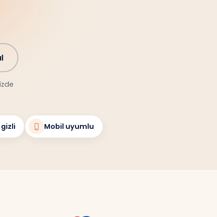
l
nizde
gizli
Mobil uyumlu