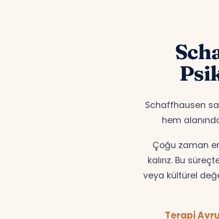
Scha
Psi
Schaffhausen saki
hem alanınd
Çoğu zaman en d
kalırız. Bu süreç
veya kültürel değ
Terapi Avru