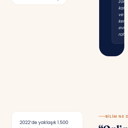
zor
kal
ve
kend
evim
raha
BILIM NE 
2022’de yaklaşık 1.500