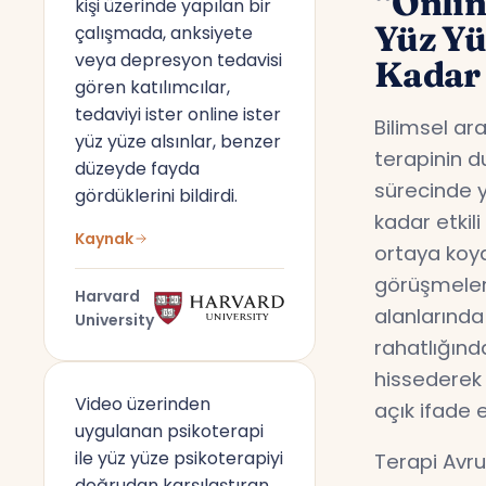
“Onlin
kişi üzerinde yapılan bir
Yüz Y
çalışmada, anksiyete
veya depresyon tedavisi
Kadar 
gören katılımcılar,
tedaviyi ister online ister
Bilimsel ar
yüz yüze alsınlar, benzer
terapinin d
düzeyde fayda
sürecinde y
gördüklerini bildirdi.
kadar etkil
Kaynak
ortaya koyd
görüşmeler,
Harvard
alanlarında
University
rahatlığın
hissederek 
Video üzerinden
açık ifade 
uygulanan psikoterapi
ile yüz yüze psikoterapiyi
Terapi Avru
doğrudan karşılaştıran