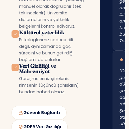
gerç
manuel olarak doğrulanır (tek
anl
tek incelenir). Üniversite
birin
diplomalarını ve yetkinlik
anc
belgelerini kontrol ediyoruz.
bur
Kültürel yeterlilik
bul
Psikologlarımız sadece dili
Teşe
değil, aynı zamanda göç
sürecini ve bunun getirdiği
bağlamı da anlarlar.
Veri Gizliliği ve
Mahremiyet
“Onl
gör
Görüşmeleriniz şifrelenir.
düş
Kimsenin (üçüncü şahısların)
çok
bundan haberi olmaz.
dah
raha
Şehi
Güvenli Bağlantı
trafi
uğr
GDPR Veri Gizliliği