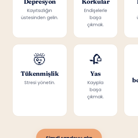
Depresyon
Korkular
Kayıtsızlığın
Endişelerle
üstesinden gelin.
başa
çıkmak.
🤯
🥀
Tükenmişlik
Yas
b
Stresi yönetin.
Kayıpla
başa
çıkmak.