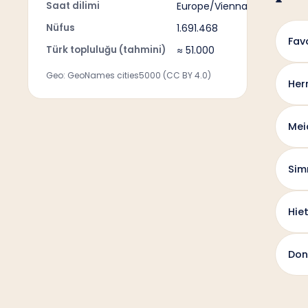
Saat dilimi
Europe/Vienna
Nüfus
1.691.468
Fav
Türk topluluğu (tahmini)
≈ 51.000
Geo: GeoNames cities5000 (CC BY 4.0)
Her
Mei
Sim
Hie
Don