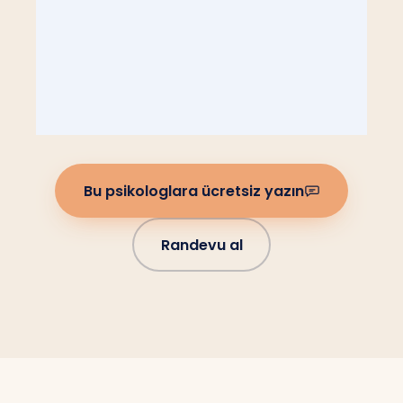
Bu psikologlara ücretsiz yazın
Randevu al