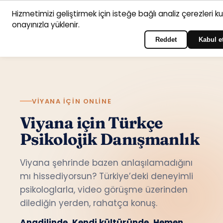
Hizmetimizi geliştirmek için isteğe bağlı analiz çerezleri k
Anasayfa
Hizmet
Psikologlar
İletişim
onayınızla yüklenir.
Türkçe
Portala giriş yapın
alanları
Reddet
Kabul e
VIYANA IÇIN ONLINE
Viyana için Türkçe
Psikolojik Danışmanlık
Viyana şehrinde bazen anlaşılamadığını
mı hissediyorsun? Türkiye’deki deneyimli
psikologlarla, video görüşme üzerinden
dilediğin yerden, rahatça konuş.
Anadilinde. Kendi kültüründe. Hemen.