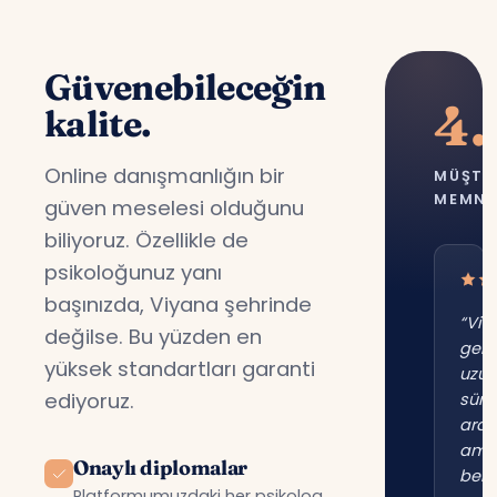
Güvenebileceğin
4.
kalite.
Online danışmanlığın bir
MÜŞTE
MEMNU
güven meselesi olduğunu
biliyoruz. Özellikle de
psikoloğunuz yanı
başınızda, Viyana şehrinde
“Viy
değilse. Bu yüzden en
gene
yüksek standartları garanti
uzu
ediyoruz.
süre
ara
am
Onaylı diplomalar
beni
Platformumuzdaki her psikolog