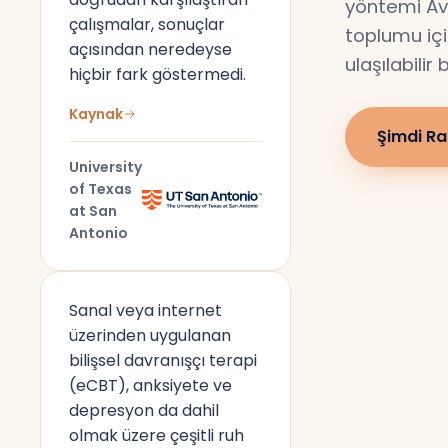
yöntemi Av
çalışmalar, sonuçlar
toplumu için
açısından neredeyse
ulaşılabilir
hiçbir fark göstermedi.
Kaynak
Şimdi Ra
University
of Texas
at San
Antonio
Sanal veya internet
üzerinden uygulanan
bilişsel davranışçı terapi
(eCBT), anksiyete ve
depresyon da dahil
olmak üzere çeşitli ruh