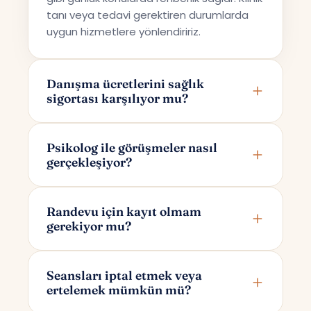
tanı veya tedavi gerektiren durumlarda
uygun hizmetlere yönlendiririz.
Danışma ücretlerini sağlık
sigortası karşılıyor mu?
Terapi Avrupa özel bir danışmanlık hizmeti
sunmaktadır; bu nedenle ücretler sağlık
Psikolog ile görüşmeler nasıl
gerçekleşiyor?
sigortaları tarafından karşılanmamaktadır.
Görüşmeler online olarak Google Meet
üzerinden yapılır. Randevunuzu
Randevu için kayıt olmam
gerekiyor mu?
oluşturduktan sonra yalnızca size ve
psikoloğunuza özel bir görüşme linki e-
Randevu alırken yalnızca adınızı ve e-
posta ile iletilir.
posta adresinizi girmeniz yeterlidir. Bu
Seansları iptal etmek veya
ertelemek mümkün mü?
bilgilerle sizin için otomatik bir hesap
oluşturulur; dilerseniz daha sonra kolayca