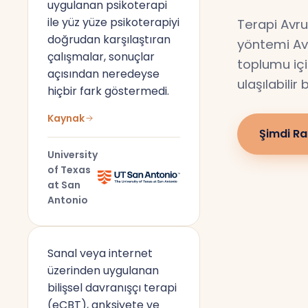
uygulanan psikoterapi
ile yüz yüze psikoterapiyi
Terapi Avru
doğrudan karşılaştıran
yöntemi Av
çalışmalar, sonuçlar
toplumu için
açısından neredeyse
ulaşılabilir
hiçbir fark göstermedi.
Kaynak
Şimdi Ra
University
of Texas
at San
Antonio
Sanal veya internet
üzerinden uygulanan
bilişsel davranışçı terapi
(eCBT), anksiyete ve