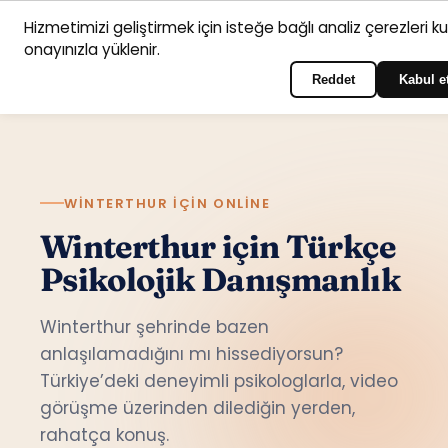
Hizmetimizi geliştirmek için isteğe bağlı analiz çerezleri k
Anasayfa
Hizmet
Psikologlar
İletişim
onayınızla yüklenir.
Türkçe
Portala giriş yapın
alanları
Reddet
Kabul e
WINTERTHUR IÇIN ONLINE
Winterthur için Türkçe
Psikolojik Danışmanlık
Winterthur şehrinde bazen
anlaşılamadığını mı hissediyorsun?
Türkiye’deki deneyimli psikologlarla, video
görüşme üzerinden dilediğin yerden,
rahatça konuş.