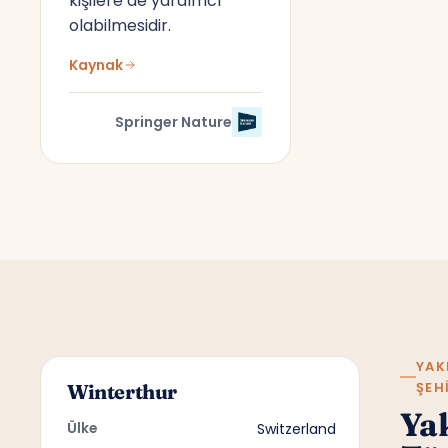
kişilere de yardımcı
olabilmesidir.
Kaynak
Springer Nature
YAK
ŞEH
Winterthur
Ya
Ülke
Switzerland