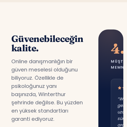
Güvenebileceğin
4.
kalite.
Online danışmanlığın bir
MÜŞTE
MEMNU
güven meselesi olduğunu
biliyoruz. Özellikle de
psikoloğunuz yanı
başınızda, Winterthur
“Win
şehrinde değilse. Bu yüzden
gene
en yüksek standartları
uzu
garanti ediyoruz.
süre
ara