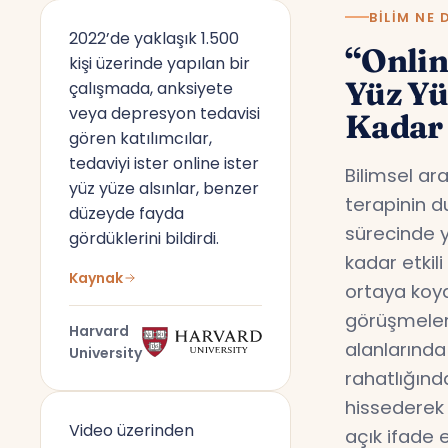
BILIM NE 
2022’de yaklaşık 1.500
“Onlin
kişi üzerinde yapılan bir
Yüz Y
çalışmada, anksiyete
veya depresyon tedavisi
Kadar 
gören katılımcılar,
tedaviyi ister online ister
Bilimsel ar
yüz yüze alsınlar, benzer
terapinin d
düzeyde fayda
sürecinde y
gördüklerini bildirdi.
kadar etkil
Kaynak
ortaya koyd
görüşmeler,
Harvard
alanlarında
University
rahatlığın
hissederek 
Video üzerinden
açık ifade 