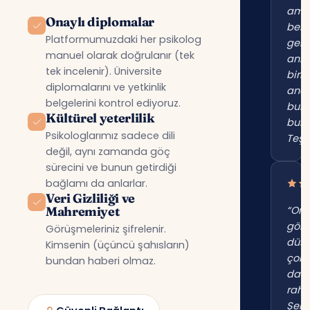
am
Onaylı diplomalar
beni
Platformumuzdaki her psikolog
gerç
manuel olarak doğrulanır (tek
anl
tek incelenir). Üniversite
birin
diplomalarını ve yetkinlik
anc
belgelerini kontrol ediyoruz.
bur
Kültürel yeterlilik
bul
Psikologlarımız sadece dili
Teşe
değil, aynı zamanda göç
sürecini ve bunun getirdiği
bağlamı da anlarlar.
Veri Gizliliği ve
Mahremiyet
“Onl
gör
Görüşmeleriniz şifrelenir.
düş
Kimsenin (üçüncü şahısların)
çok
bundan haberi olmaz.
dah
raha
Şehi