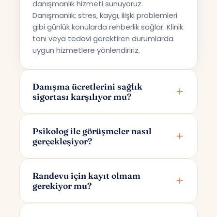
danışmanlık hizmeti sunuyoruz.
Danışmanlık; stres, kaygı, ilişki problemleri
gibi günlük konularda rehberlik sağlar. Klinik
tanı veya tedavi gerektiren durumlarda
uygun hizmetlere yönlendiririz.
Danışma ücretlerini sağlık
sigortası karşılıyor mu?
Terapi Avrupa özel bir danışmanlık hizmeti
sunmaktadır; bu nedenle ücretler sağlık
Psikolog ile görüşmeler nasıl
gerçekleşiyor?
sigortaları tarafından karşılanmamaktadır.
Görüşmeler online olarak Google Meet
üzerinden yapılır. Randevunuzu
Randevu için kayıt olmam
gerekiyor mu?
oluşturduktan sonra yalnızca size ve
psikoloğunuza özel bir görüşme linki e-
Randevu alırken yalnızca adınızı ve e-
posta ile iletilir.