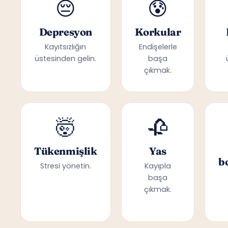
😔
😰
Depresyon
Korkular
Kayıtsızlığın
Endişelerle
üstesinden gelin.
başa
çıkmak.
🤯
🥀
Tükenmişlik
Yas
b
Stresi yönetin.
Kayıpla
başa
çıkmak.