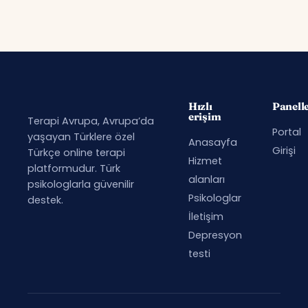
Hızlı
Panell
erişim
Terapi Avrupa, Avrupa’da
Portal
yaşayan Türklere özel
Anasayfa
Girişi
Türkçe online terapi
Hizmet
platformudur. Türk
alanları
psikologlarla güvenilir
Psikologlar
destek.
İletişim
Depresyon
testi