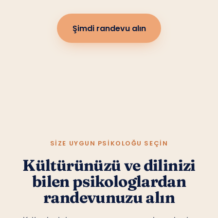
Şimdi randevu alın
SIZE UYGUN PSIKOLOĞU SEÇIN
Kültürünüzü ve dilinizi
bilen psikologlardan
randevunuzu alın