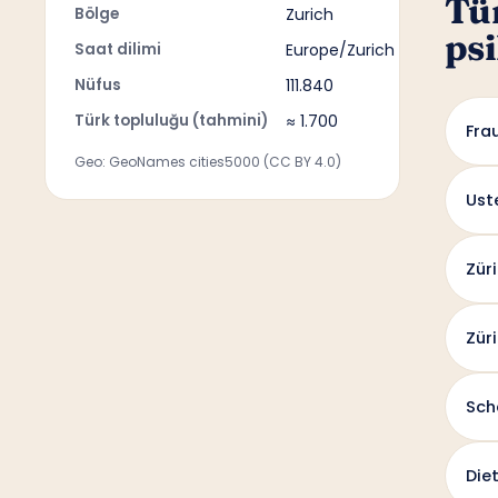
Tü
Bölge
Zurich
psi
Saat dilimi
Europe/Zurich
Nüfus
111.840
Türk topluluğu (tahmini)
≈ 1.700
Fra
Geo: GeoNames cities5000 (CC BY 4.0)
Ust
Zür
Zür
Sch
Die