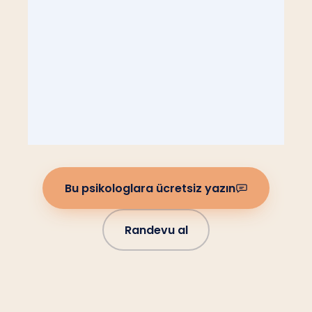
Bu psikologlara ücretsiz yazın
Randevu al