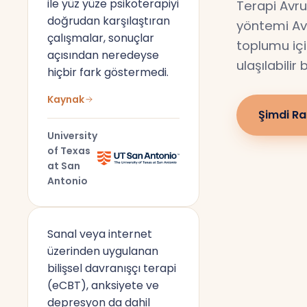
ile yüz yüze psikoterapiyi
Terapi Avru
doğrudan karşılaştıran
yöntemi Av
çalışmalar, sonuçlar
toplumu için
açısından neredeyse
ulaşılabilir
hiçbir fark göstermedi.
Kaynak
Şimdi Ra
University
of Texas
at San
Antonio
Sanal veya internet
üzerinden uygulanan
bilişsel davranışçı terapi
(eCBT), anksiyete ve
depresyon da dahil