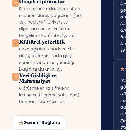
Onaylı diplomalar
beni
Platformumuzdaki her psikolog
gerç
manuel olarak doğrulanır (tek
anl
tek incelenir). Üniversite
birin
diplomalarını ve yetkinlik
anc
belgelerini kontrol ediyoruz.
bur
Kültürel yeterlilik
bul
Psikologlarımız sadece dili
Teşe
değil, aynı zamanda göç
sürecini ve bunun getirdiği
bağlamı da anlarlar.
Veri Gizliliği ve
Mahremiyet
“Onl
gör
Görüşmeleriniz şifrelenir.
düş
Kimsenin (üçüncü şahısların)
çok
bundan haberi olmaz.
dah
raha
Şehi
Güvenli Bağlantı
trafi