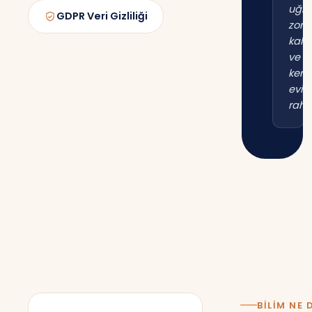
uğr
GDPR Veri Gizliliği
zor
kal
ve
kend
evim
raha
BILIM NE 