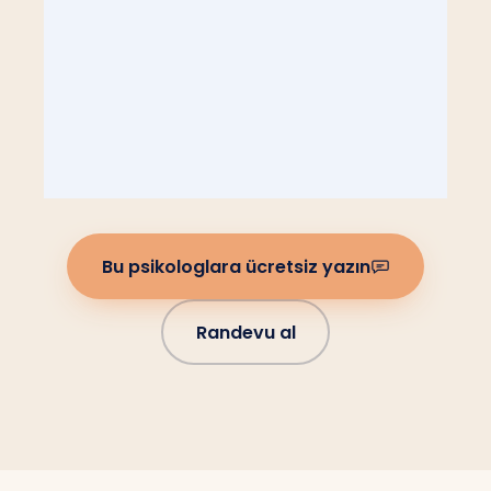
Bu psikologlara ücretsiz yazın
Randevu al