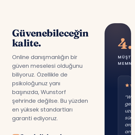
Güvenebileceğin
4.
kalite.
Online danışmanlığın bir
MÜŞTE
MEMNU
güven meselesi olduğunu
biliyoruz. Özellikle de
psikoloğunuz yanı
başınızda, Wunstorf
“Wun
şehrinde değilse. Bu yüzden
gene
en yüksek standartları
uzu
garanti ediyoruz.
süre
ara
am