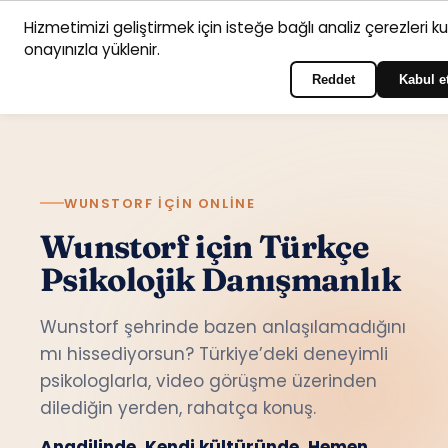
Hizmetimizi geliştirmek için isteğe bağlı analiz çerezleri k
Anasayfa
Hizmet
Psikologlar
İletişim
onayınızla yüklenir.
Türkçe
Portala giriş yapın
alanları
Reddet
Kabul e
WUNSTORF IÇIN ONLINE
Wunstorf için Türkçe
Psikolojik Danışmanlık
Wunstorf şehrinde bazen anlaşılamadığını
mı hissediyorsun? Türkiye’deki deneyimli
psikologlarla, video görüşme üzerinden
dilediğin yerden, rahatça konuş.
Anadilinde. Kendi kültüründe. Hemen.