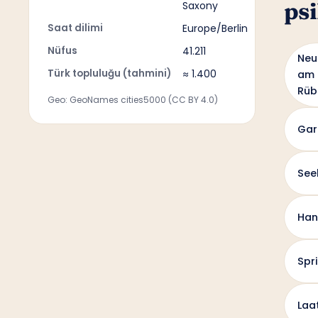
psi
Saxony
Saat dilimi
Europe/Berlin
Nüfus
41.211
Neu
Türk topluluğu (tahmini)
≈ 1.400
am
Rüb
Geo: GeoNames cities5000 (CC BY 4.0)
Gar
See
Han
Spr
Laa