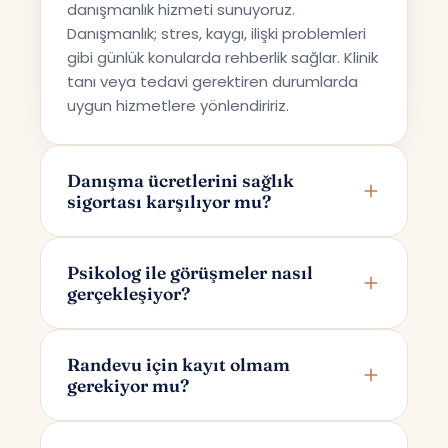
danışmanlık hizmeti sunuyoruz.
Danışmanlık; stres, kaygı, ilişki problemleri
gibi günlük konularda rehberlik sağlar. Klinik
tanı veya tedavi gerektiren durumlarda
uygun hizmetlere yönlendiririz.
Danışma ücretlerini sağlık
sigortası karşılıyor mu?
Terapi Avrupa özel bir danışmanlık hizmeti
sunmaktadır; bu nedenle ücretler sağlık
Psikolog ile görüşmeler nasıl
gerçekleşiyor?
sigortaları tarafından karşılanmamaktadır.
Görüşmeler online olarak Google Meet
üzerinden yapılır. Randevunuzu
Randevu için kayıt olmam
gerekiyor mu?
oluşturduktan sonra yalnızca size ve
psikoloğunuza özel bir görüşme linki e-
Randevu alırken yalnızca adınızı ve e-
posta ile iletilir.