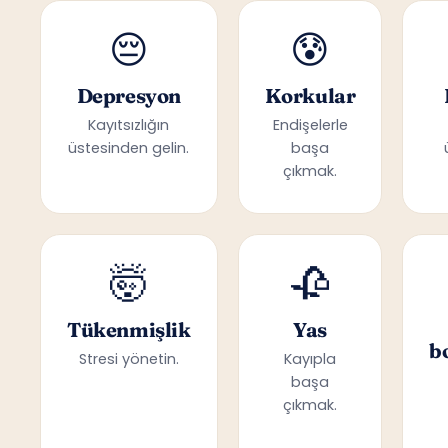
😔
😰
Depresyon
Korkular
Kayıtsızlığın
Endişelerle
üstesinden gelin.
başa
çıkmak.
🤯
🥀
Tükenmişlik
Yas
b
Stresi yönetin.
Kayıpla
başa
çıkmak.