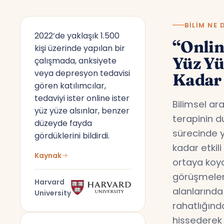
BILIM NE 
2022’de yaklaşık 1.500
“Onlin
kişi üzerinde yapılan bir
Yüz Y
çalışmada, anksiyete
veya depresyon tedavisi
Kadar 
gören katılımcılar,
tedaviyi ister online ister
Bilimsel ar
yüz yüze alsınlar, benzer
terapinin d
düzeyde fayda
sürecinde y
gördüklerini bildirdi.
kadar etkil
Kaynak
ortaya koyd
görüşmeler,
Harvard
alanlarında
University
rahatlığın
hissederek 