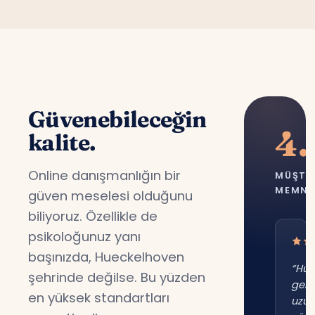
Güvenebileceğin
4.
kalite.
Online danışmanlığın bir
MÜŞTE
MEMNU
güven meselesi olduğunu
biliyoruz. Özellikle de
psikoloğunuz yanı
başınızda, Hueckelhoven
“Hue
şehrinde değilse. Bu yüzden
gene
en yüksek standartları
uzu