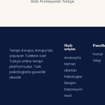
Gizli. Profesyonel. Türkçe.
Hızlı
Panell
erişim
Terapi Avrupa, Avrupa’da
Portal
yaşayan Türklere özel
Anasayfa
Girişi
Türkçe online terapi
Hizmet
platformudur. Türk
alanları
psikologlarla güvenilir
Psikologlar
destek.
İletişim
Depresyon
testi