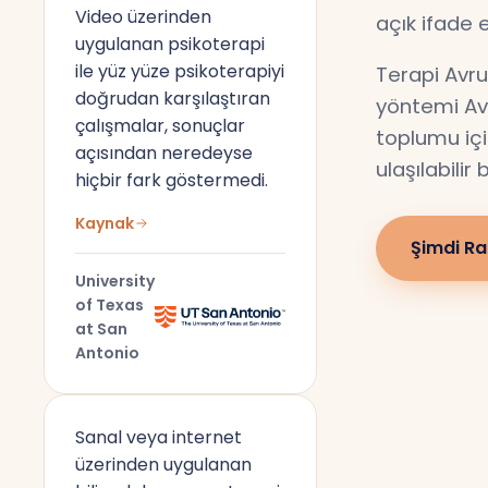
Video üzerinden
açık ifade 
uygulanan psikoterapi
ile yüz yüze psikoterapiyi
Terapi Avru
doğrudan karşılaştıran
yöntemi Av
çalışmalar, sonuçlar
toplumu için
açısından neredeyse
ulaşılabilir
hiçbir fark göstermedi.
Kaynak
Şimdi Ra
University
of Texas
at San
Antonio
Sanal veya internet
üzerinden uygulanan