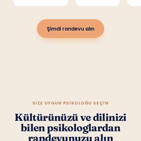
Şimdi randevu alın
SIZE UYGUN PSIKOLOĞU SEÇIN
Kültürünüzü ve dilinizi
bilen psikologlardan
randevunuzu alın