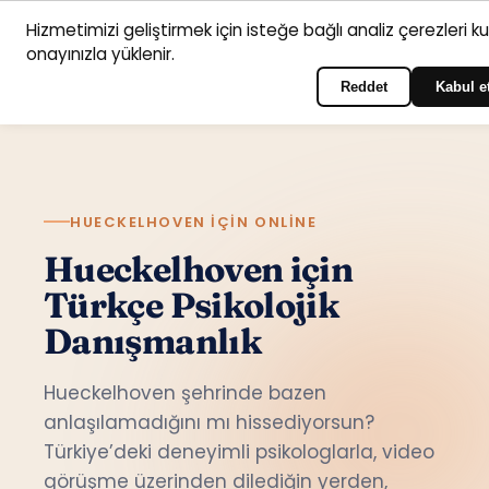
Hizmetimizi geliştirmek için isteğe bağlı analiz çerezleri k
Anasayfa
Hizmet
Psikologlar
İletişim
onayınızla yüklenir.
Türkçe
Portala giriş yapın
alanları
Reddet
Kabul e
HUECKELHOVEN IÇIN ONLINE
Hueckelhoven için
Türkçe Psikolojik
Danışmanlık
Hueckelhoven şehrinde bazen
anlaşılamadığını mı hissediyorsun?
Türkiye’deki deneyimli psikologlarla, video
görüşme üzerinden dilediğin yerden,