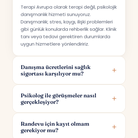
Terapi Avrupa olarak terapi değil, psikolojik
danışmanlık hizmeti sunuyoruz.
Danışmanlık; stres, kaygı, ilişki problemleri
gibi günlük konularda rehberlik sağlar. Klinik
tanı veya tedavi gerektiren durumlarda
uygun hizmetlere yönlendiririz.
Danışma ücretlerini sağlık
sigortası karşılıyor mu?
Terapi Avrupa özel bir danışmanlık hizmeti
sunmaktadır; bu nedenle ücretler sağlık
Psikolog ile görüşmeler nasıl
gerçekleşiyor?
sigortaları tarafından karşılanmamaktadır.
Görüşmeler online olarak Google Meet
üzerinden yapılır. Randevunuzu
Randevu için kayıt olmam
gerekiyor mu?
oluşturduktan sonra yalnızca size ve