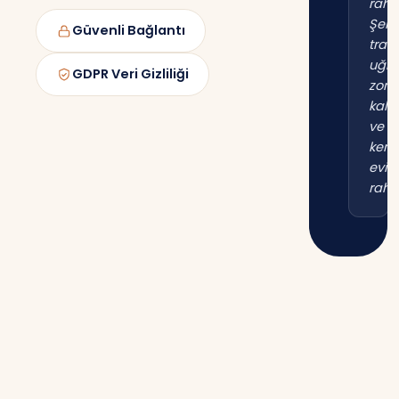
raha
Şehi
Güvenli Bağlantı
trafi
uğr
GDPR Veri Gizliliği
zor
kal
ve
kend
evim
raha