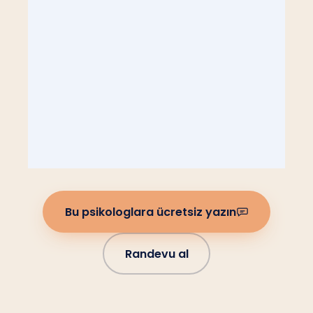
Bu psikologlara ücretsiz yazın
Randevu al