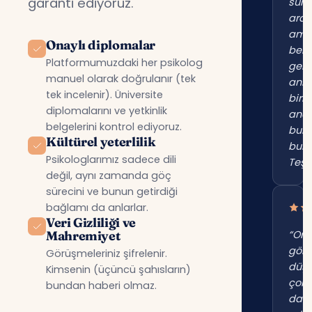
garanti ediyoruz.
süre
ara
am
Onaylı diplomalar
beni
Platformumuzdaki her psikolog
gerç
manuel olarak doğrulanır (tek
anl
tek incelenir). Üniversite
birin
diplomalarını ve yetkinlik
anc
belgelerini kontrol ediyoruz.
bur
Kültürel yeterlilik
bul
Psikologlarımız sadece dili
Teşe
değil, aynı zamanda göç
sürecini ve bunun getirdiği
bağlamı da anlarlar.
Veri Gizliliği ve
Mahremiyet
“Onl
gör
Görüşmeleriniz şifrelenir.
düş
Kimsenin (üçüncü şahısların)
çok
bundan haberi olmaz.
dah