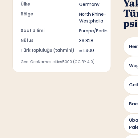
Ya
Ülke
Germany
Tü
Bölge
North Rhine-
psi
Westphalia
Saat dilimi
Europe/Berlin
Nüfus
39.828
Hei
Türk topluluğu (tahmini)
≈ 1.400
Geo: GeoNames cities5000 (CC BY 4.0)
We
Gei
Bae
Üba
Pal