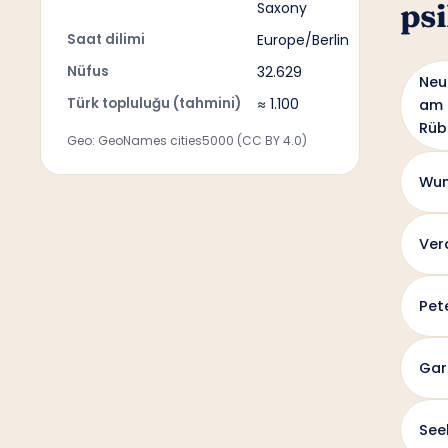
psi
Saxony
Saat dilimi
Europe/Berlin
Nüfus
32.629
Neu
Türk topluluğu (tahmini)
≈ 1.100
am
Rüb
Geo: GeoNames cities5000 (CC BY 4.0)
Wun
Ver
Pet
Gar
See