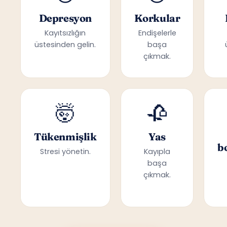
Depresyon
Korkular
Kayıtsızlığın
Endişelerle
üstesinden gelin.
başa
çıkmak.
🤯
🥀
Tükenmişlik
Yas
b
Stresi yönetin.
Kayıpla
başa
çıkmak.