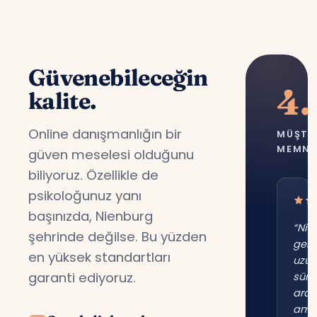
Güvenebileceğin
4.
kalite.
Online danışmanlığın bir
MÜŞTE
MEMNU
güven meselesi olduğunu
biliyoruz. Özellikle de
psikoloğunuz yanı
başınızda, Nienburg
“Nie
şehrinde değilse. Bu yüzden
gene
en yüksek standartları
uzu
garanti ediyoruz.
süre
ara
am