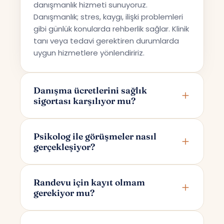
danışmanlık hizmeti sunuyoruz.
Danışmanlık; stres, kaygı, ilişki problemleri
gibi günlük konularda rehberlik sağlar. Klinik
tanı veya tedavi gerektiren durumlarda
uygun hizmetlere yönlendiririz.
Danışma ücretlerini sağlık
sigortası karşılıyor mu?
Terapi Avrupa özel bir danışmanlık hizmeti
sunmaktadır; bu nedenle ücretler sağlık
Psikolog ile görüşmeler nasıl
gerçekleşiyor?
sigortaları tarafından karşılanmamaktadır.
Görüşmeler online olarak Google Meet
üzerinden yapılır. Randevunuzu
Randevu için kayıt olmam
gerekiyor mu?
oluşturduktan sonra yalnızca size ve
psikoloğunuza özel bir görüşme linki e-
Randevu alırken yalnızca adınızı ve e-
posta ile iletilir.