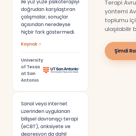
ile yüz yüze psikoterapiyi
Terapi Avru
doğrudan karşılaştıran
yöntemi Av
çalışmalar, sonuçlar
toplumu için
açısından neredeyse
ulaşılabilir
hiçbir fark göstermedi.
Kaynak
Şimdi Ra
University
of Texas
at San
Antonio
Sanal veya internet
üzerinden uygulanan
bilişsel davranışçı terapi
(eCBT), anksiyete ve
depresyon da dahil