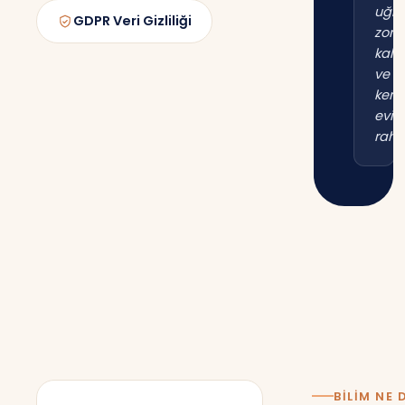
uğr
GDPR Veri Gizliliği
zor
kal
ve
kend
evim
raha
BILIM NE 