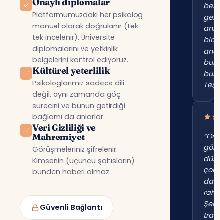
Onaylı diplomalar
beni
Platformumuzdaki her psikolog
gerç
manuel olarak doğrulanır (tek
anl
tek incelenir). Üniversite
birin
diplomalarını ve yetkinlik
anc
belgelerini kontrol ediyoruz.
bur
Kültürel yeterlilik
bul
Psikologlarımız sadece dili
Teşe
değil, aynı zamanda göç
sürecini ve bunun getirdiği
bağlamı da anlarlar.
Veri Gizliliği ve
Mahremiyet
“Onl
gör
Görüşmeleriniz şifrelenir.
düş
Kimsenin (üçüncü şahısların)
çok
bundan haberi olmaz.
dah
raha
Şehi
Güvenli Bağlantı
trafi