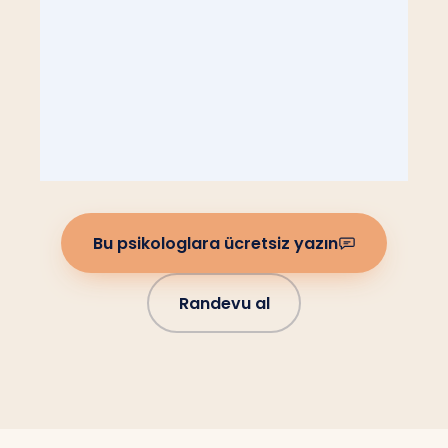
Bu psikologlara ücretsiz yazın
Randevu al