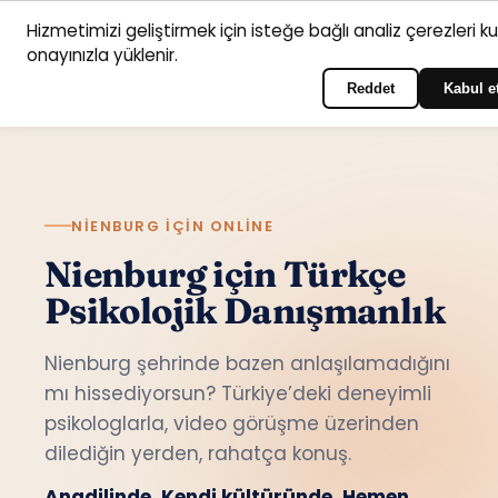
Hizmetimizi geliştirmek için isteğe bağlı analiz çerezleri k
Anasayfa
Hizmet
Psikologlar
İletişim
onayınızla yüklenir.
Türkçe
Portala giriş yapın
alanları
Reddet
Kabul e
NIENBURG IÇIN ONLINE
Nienburg için Türkçe
Psikolojik Danışmanlık
Nienburg şehrinde bazen anlaşılamadığını
mı hissediyorsun? Türkiye’deki deneyimli
psikologlarla, video görüşme üzerinden
dilediğin yerden, rahatça konuş.
Anadilinde. Kendi kültüründe. Hemen.