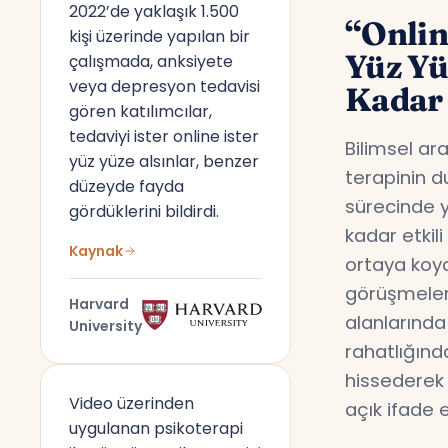
2022’de yaklaşık 1.500
“Onlin
kişi üzerinde yapılan bir
Yüz Y
çalışmada, anksiyete
veya depresyon tedavisi
Kadar 
gören katılımcılar,
tedaviyi ister online ister
Bilimsel ar
yüz yüze alsınlar, benzer
terapinin d
düzeyde fayda
sürecinde y
gördüklerini bildirdi.
kadar etkil
Kaynak
ortaya koyd
görüşmeler,
Harvard
alanlarında
University
rahatlığın
hissederek 
Video üzerinden
açık ifade 
uygulanan psikoterapi